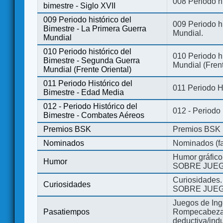
008 Periodo hi
bimestre - Siglo XVII
009 Periodo histórico del
009 Periodo hi
Bimestre - La Primera Guerra
Mundial.
Mundial
010 Periodo histórico del
010 Periodo h
Bimestre - Segunda Guerra
Mundial (Frent
Mundial (Frente Oriental)
011 Periodo Histórico del
011 Periodo H
Bimestre - Edad Media
012 - Periodo Histórico del
012 - Periodo
Bimestre - Combates Aéreos
Premios BSK
Premios BSK
Nominados
Nominados (fa
Humor gráfico
Humor
SOBRE JUEG
Curiosidades.
Curiosidades
SOBRE JUEG
Juegos de Ing
Pasatiempos
Rompecabezas
deductiva/indu