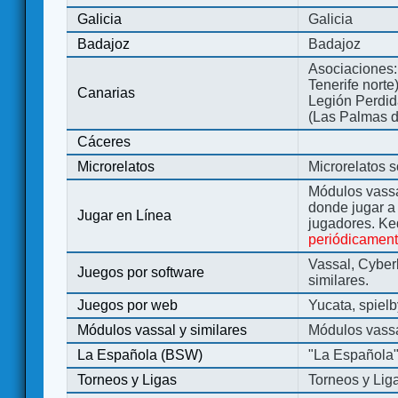
Galicia
Galicia
Badajoz
Badajoz
Asociaciones:
Tenerife norte
Canarias
Legión Perdida
(Las Palmas d
Cáceres
Microrelatos
Microrelatos 
Módulos vassa
donde jugar 
Jugar en Línea
jugadores. Ke
periódicamen
Vassal, Cyber
Juegos por software
similares.
Juegos por web
Yucata, spiel
Módulos vassal y similares
Módulos vassa
La Española (BSW)
"La Española
Torneos y Ligas
Torneos y Lig