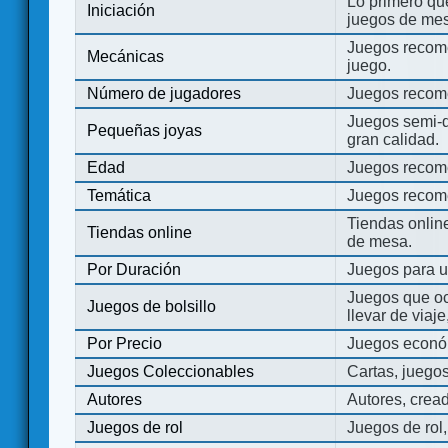
Lo primero que
Iniciación
juegos de mes
Juegos recome
Mecánicas
juego.
Número de jugadores
Juegos recom
Juegos semi-d
Pequeñas joyas
gran calidad.
Edad
Juegos recom
Temática
Juegos recom
Tiendas onli
Tiendas online
de mesa.
Por Duración
Juegos para u
Juegos que o
Juegos de bolsillo
llevar de viaje
Por Precio
Juegos económ
Juegos Coleccionables
Cartas, juego
Autores
Autores, crea
Juegos de rol
Juegos de rol,