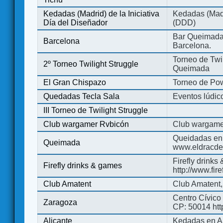
Kedadas (Madrid) de la Iniciativa
Kedadas (Madri
Día del Diseñador
(DDD)
Bar Queimada.
Barcelona
Barcelona.
Torneo de Twil
2º Torneo Twilight Struggle
Queimada
El Gran Chispazo
Torneo de Po
Quedadas Tecla Sala
Eventos lúdico
III Torneo de Twilight Struggle
Club wargamer Rvbicón
Club wargame
Queidadas en
Queimada
www.eldracde
Firefly drinks
Firefly drinks & games
http://www.fir
Club Amatent
Club Amatent,
Centro Cívico 
Zaragoza
CP: 50014 http
Alicante
Kedadas en Al