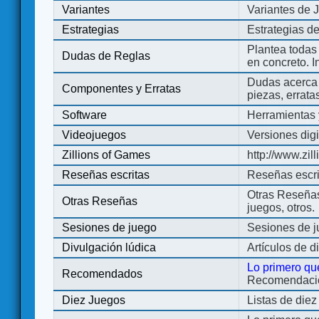
Variantes
Variantes de 
Estrategias
Estrategias d
Plantea todas
Dudas de Reglas
en concreto. 
Dudas acerca 
Componentes y Erratas
piezas, errata
Software
Herramientas 
Videojuegos
Versiones digi
Zillions of Games
http://www.zi
Reseñas escritas
Reseñas escri
Otras Reseñas 
Otras Reseñas
juegos, otros.
Sesiones de juego
Sesiones de 
Divulgación lúdica
Artículos de d
Lo primero qu
Recomendados
Recomendacion
Diez Juegos
Listas de die