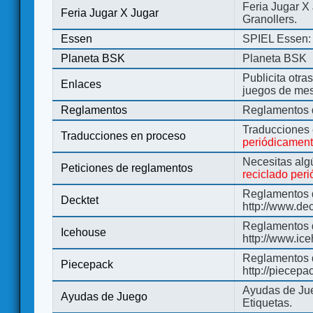
Feria Jugar X
Feria Jugar X Jugar
Granollers.
Essen
SPIEL Essen: 
Planeta BSK
Planeta BSK
Publicita otra
Enlaces
juegos de me
Reglamentos
Reglamentos d
Traducciones
Traducciones en proceso
periódicamen
Necesitas alg
Peticiones de reglamentos
reciclado per
Reglamentos d
Decktet
http://www.de
Reglamentos d
Icehouse
http://www.ic
Reglamentos 
Piecepack
http://piecepa
Ayudas de Jue
Ayudas de Juego
Etiquetas.