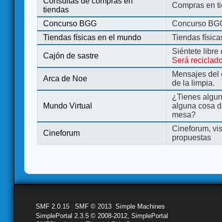
Consultas de compras en
Compras en ti
tiendas
Concurso BGG
Concurso BG
Tiendas físicas en el mundo
Tiendas físic
Siéntete libre
Cajón de sastre
Será reciclad
Mensajes del 
Arca de Noe
de la limpia.
¿Tienes algu
Mundo Virtual
alguna cosa d
mesa?
Cineforum, vis
Cineforum
propuestas
SMF 2.0.15
|
SMF © 2013
,
Simple Machines
SimplePortal 2.3.5 © 2008-2012, SimplePortal