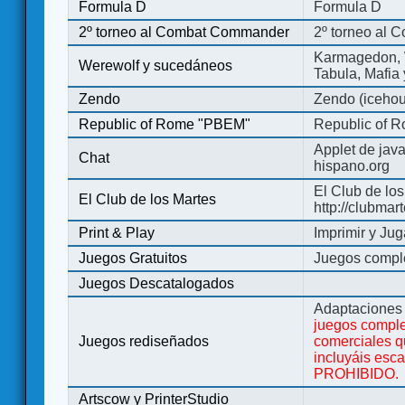
Formula D
Formula D
2º torneo al Combat Commander
2º torneo al
Karmagedon, W
Werewolf y sucedáneos
Tabula, Mafia
Zendo
Zendo (iceho
Republic of Rome "PBEM"
Republic of 
Applet de jav
Chat
hispano.org
El Club de los
El Club de los Martes
http://clubmar
Print & Play
Imprimir y Jug
Juegos Gratuitos
Juegos complet
Juegos Descatalogados
Adaptaciones 
juegos comple
Juegos rediseñados
comerciales q
incluyáis esc
PROHIBIDO.
Artscow y PrinterStudio