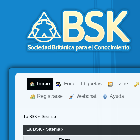
  Inicio
  Foro
Etiquetas
  Ezine
  Registrarse
  Webchat
  Ayuda
La BSK
»
Sitemap
La BSK - Sitemap