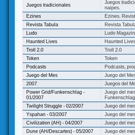
Juegos tradici
Juegos tradicionales
naipes.
Ezines
Ezines. Revist
Revista Tabula
Revista Tabul
Ludo
Ludo Magazi
Haunted Lives
Haunted Live
Troll 2.0
Troll 2.0
Token
Token
Podcasts
Podcasts, pro
Juego del Mes
Juego del Me
2007
Juegos del Me
Power Grid/Funkenschlag -
Juego del mes
01/2007
Funkenschlag 
Twilight Struggle - 02/2007
Juego del mes
Yspahan - 03/2007
Juego del me
Civilization (AH) - 04/2007
Juego del mes 
Dune (AH/Descartes) - 05/2007
Juego del me