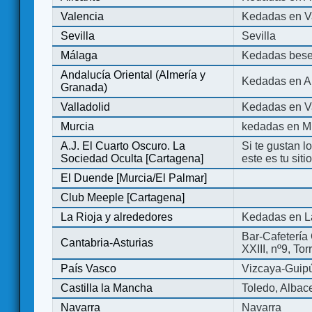
Valencia
Kedadas en V
Sevilla
Sevilla
Málaga
Kedadas bese
Andalucía Oriental (Almería y
Kedadas en An
Granada)
Valladolid
Kedadas en Va
Murcia
kedadas en M
A.J. El Cuarto Oscuro. La
Si te gustan l
Sociedad Oculta [Cartagena]
este es tu sit
El Duende [Murcia/El Palmar]
Club Meeple [Cartagena]
La Rioja y alrededores
Kedadas en L
Bar-Cafetería 
Cantabria-Asturias
XXIII, nº9, To
País Vasco
Vizcaya-Guip
Castilla la Mancha
Toledo, Albac
Navarra
Navarra