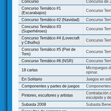
Concurso
Concurso de 
Concurso Temático #1
Concurso Temá
(Escarabajos)
Concurso Temático #2 (Navidad)
Concurso Tem
Concurso Temático #3
Concurso Tem
(Superhéroes)
Concurso Temático #4 (Lovecraft
Concurso Temá
y Cthulhu)
Concurso Temático #5 (Piel de
Concurso Temá
Toro)
Concurso Temático #6 (NSR)
Concurso Tem
Microjuegos d
18 cartas
opinar.
En Solitario
Juegos en soli
Componentes y partes de juegos
Componentes 
Contratación d
Pintores, escultores y artistas
esculpido y d
Subasta 2008
Subasta Bene