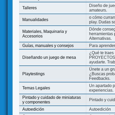
Diseño de jue
Talleres
amateurs.
o cómo currars
Manualidades
play. Dudas so
Dónde consegu
Materiales, Maquinaria y
herramientas 
Accesorios
Alternativas.
Guías, manuales y consejos
Para aprender
¿Qué te traes
Diseñando un juego de mesa
PROYECTOS co
ayudarte. Tra
Únete a un gru
Playtestings
¿Buscas probad
Feedbacks.
Un apartado pa
Temas Legales
experiencias.
Pintado y cuidado de miniaturas
Pintado y cui
y componentes
Autoedición
Autoedición