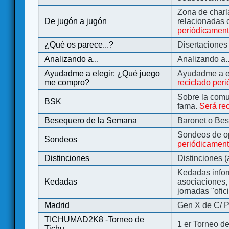
Zona de charl
De jugón a jugón
relacionadas 
periódicamen
¿Qué os parece...?
Disertaciones
Analizando a...
Analizando a..
Ayudadme a elegir: ¿Qué juego
Ayudadme a e
me compro?
reciclado per
Sobre la comu
BSK
fama.
Será re
Besequero de la Semana
Baronet o Be
Sondeos de o
Sondeos
periódicament
Distinciones
Distinciones 
Kedadas infor
Kedadas
asociaciones, 
jornadas "ofic
Madrid
Gen X de C/ P
TICHUMAD2K8 -Torneo de
1 er Torneo de
Tichu