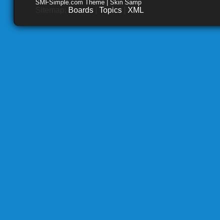
SMFSimple.com Theme | Skin Samp
Sitemap:
Boards
|
Topics
|
XML