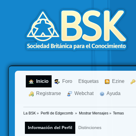
  Inicio
  Foro
Etiquetas
  Ezine
  Registrarse
  Webchat
  Ayuda
La BSK
»
Perfil de Edgecomb 
»
Mostrar Mensajes
»
Temas
Información del Perfil
Distinciones