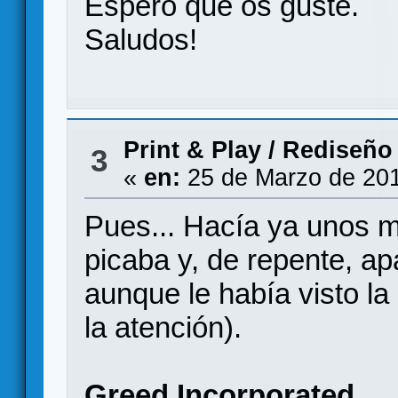
Espero que os guste.
Saludos!
Print & Play
/
Rediseño 
3
«
en:
25 de Marzo de 201
Pues... Hacía ya unos 
picaba y, de repente, ap
aunque le había visto l
la atención).
Greed Incorporated.