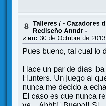
Talleres
/
- Cazadores 
8
Rediseño Anndr -
«
en:
30 de Octubre de 2013
Pues bueno, tal cual lo di
Hace un par de días ib
Hunters. Un juego al qu
nunca me decido a echar
El caso es que nunca re
ya... Ahhh!! Bueno!! Sí.