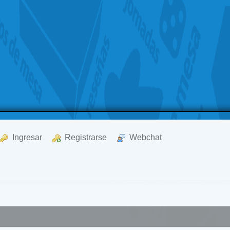
  Ingresar
  Registrarse
  Webchat