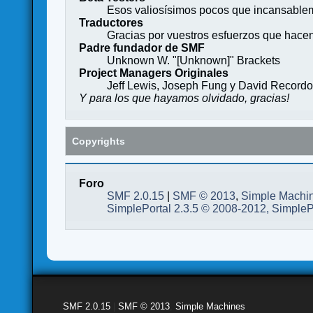
Esos valiosísimos pocos que incansableme
Traductores
Gracias por vuestros esfuerzos que hace
Padre fundador de SMF
Unknown W. "[Unknown]" Brackets
Project Managers Originales
Jeff Lewis, Joseph Fung y David Record
Y para los que hayamos olvidado, gracias!
Copyrights
Foro
SMF 2.0.15
|
SMF © 2013
,
Simple Machi
SimplePortal 2.3.5 © 2008-2012, SimpleP
SMF 2.0.15
|
SMF © 2013
,
Simple Machines