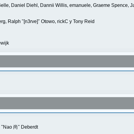
elle, Daniel Diehl, Dannii Willis, emanuele, Graeme Spence, 
g, Ralph "[n3rve]" Otowo, rickC y Tony Reid
wijk
s "Nao 尚" Deberdt