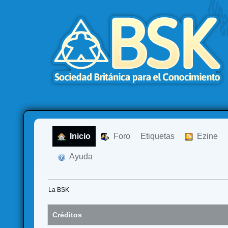
  Inicio
  Foro
Etiquetas
  Ezine
  Ayuda
La BSK
Créditos