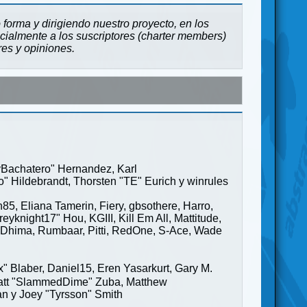
forma y dirigiendo nuestro proyecto, en los
cialmente a los suscriptores (charter members)
res y opiniones.
ayBachatero" Hernandez, Karl
" Hildebrandt, Thorsten "TE" Eurich y winrules
85, Eliana Tamerin, Fiery, gbsothere, Harro,
yknight17" Hou, KGIII, Kill Em All, Mattitude,
ge" Dhima, Rumbaar, Pitti, RedOne, S-Ace, Wade
Blaber, Daniel15, Eren Yasarkurt, Gary M.
 Matt "SlammedDime" Zuba, Matthew
an y Joey "Tyrsson" Smith