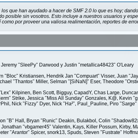
 los que han ayudado a hacer de SMF 2.0 lo que es hoy; dando 
 posible sin vosotros. Esto incluye a nuestros usuarios y espe
sí como por proveer una valiosa realimentación, reportes de erro
Jeremy "SleePy" Darwood y Justin "metallica48423" O'Leary
rn "Bloc" Kristiansen, Hendrik Jan "Compuart" Visser, Juan "J
ael "Thantos" Miller, Selman "[SiNaN]" Eser, Theodore "Orstio
 "Lex" Kilpinen, Ben Scott, Bigguy, CapadY, Chas Large, Duncan
rm" Strike, Jessica "Miss All Sunday" Gonzales, K@, Kevin "gre
MrPhil, Nick "Fizzy" Dyer, Nick "Ha²", Paul_Pauline, Piro "Sar
"B" Hall, Bryan "Runic" Deakin, Bulakbol, Colin "Shadow82x" 
 Jonathan "vbgamer45" Valentin, Kays, Killer Possum, Kirby,
eter "Arantor" Spicer, snork13, Spuds, Steven "Fustrate" Hoffm