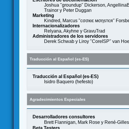
Joshua "groundup" Dickerson, AngellinaB
Trainor y Peter Duggan
Marketing
Kindred, Marcus "cσσкιє мσηѕтєя" Forsber
Internacionalizadores
Relyana, Akyhne y GravuTrad
Administradores de los servidores
Derek Schwab y Liroy "CoreISP" van Hoe
Traducción al Español (es-ES)
Traducción al Español (es-ES)
Isidro Baquero (
hefesto
)
Agradecimientos Especiales
Desarrolladores consultores
Brett Flannigan, Mark Rose y René-Gille
Beta Testers