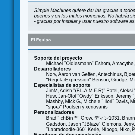
Simple Machines quiere dar las gracias a todos
buenos y en los malos momentos. No habría sido
- gracias por instalar y usar nuestro software a
El Equipo
Soporte del proyecto
Michael "Oldiesmann" Eshom, Amacythe, 
Desarrolladores
Norv, Aaron van Geffen, Antechinus, Bjoe
"RegularExpression" Benson, Grudge, Mich
Especialistas de soporte
JimM, Adish "(F.L.A.M.E.R)" Patel, Aleksi
Huw, Jan-Olof "Owdy" Eriksson, Jeremy "je
Mashby, Mick G., Michele "Illori" Davis, 
"sησω" Poulsen y xenovanis
Personalizadores
Brad "IchBin™" Grow, ディン1031, Brannon 
Gadsdon, Jason "JBlaze" Clemons, Jerry,
"Labradoodle-360" Kerle, Nibogo, Niko, P
Escritores de documentación