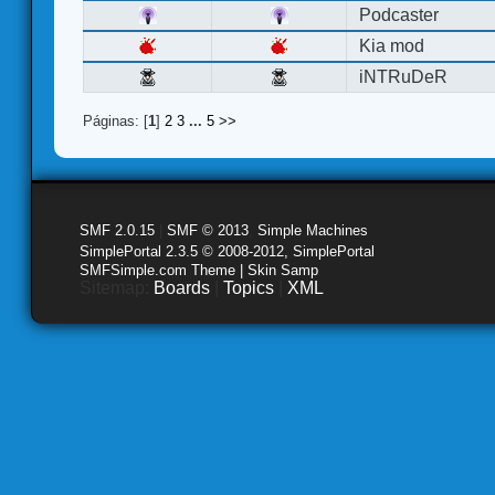
Podcaster
Kia mod
iNTRuDeR
Páginas: [
1
]
2
3
...
5
>>
SMF 2.0.15
|
SMF © 2013
,
Simple Machines
SimplePortal 2.3.5 © 2008-2012, SimplePortal
SMFSimple.com Theme | Skin Samp
Sitemap:
Boards
|
Topics
|
XML