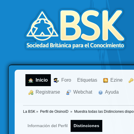
  Inicio
  Foro
Etiquetas
  Ezine
  Registrarse
  Webchat
  Ayuda
La BSK
»
Perfil de OisinoiD 
»
Muestra todas las Distinciones dispo
Información del Perfil
Distinciones