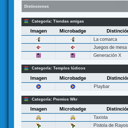
Distinciones
Categoría: Tiendas amigas
Imagen
Microbadge
Distinció
La comarca
Juegos de mesa
Generación X
Categoría: Templos lúdicos
Imagen
Microbadge
Distinció
Playbar
Categoría: Premios Wkr
Imagen
Microbadge
Distinció
Taxista
Pistola de Rayo