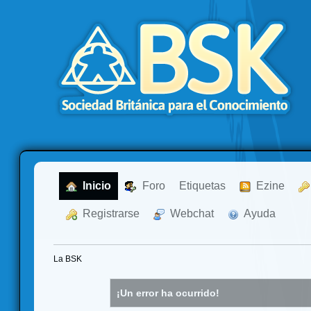
  Inicio
  Foro
Etiquetas
  Ezine
  Registrarse
  Webchat
  Ayuda
La BSK
¡Un error ha ocurrido!