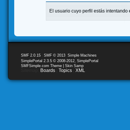
El usuario cuyo perfil estás intentando e
SMF 2.0.15
|
SMF © 2013
,
Simple Machines
SimplePortal 2.3.5 © 2008-2012, SimplePortal
SMFSimple.com Theme | Skin Samp
Sitemap:
Boards
|
Topics
|
XML