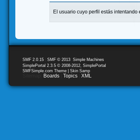
El usuario cuyo perfil estás intentando e
SMF 2.0.15
|
SMF © 2013
,
Simple Machines
SimplePortal 2.3.5 © 2008-2012, SimplePortal
SMFSimple.com Theme | Skin Samp
Sitemap:
Boards
|
Topics
|
XML