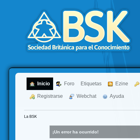
  Inicio
  Foro
Etiquetas
  Ezine
  Registrarse
  Webchat
  Ayuda
La BSK
¡Un error ha ocurrido!