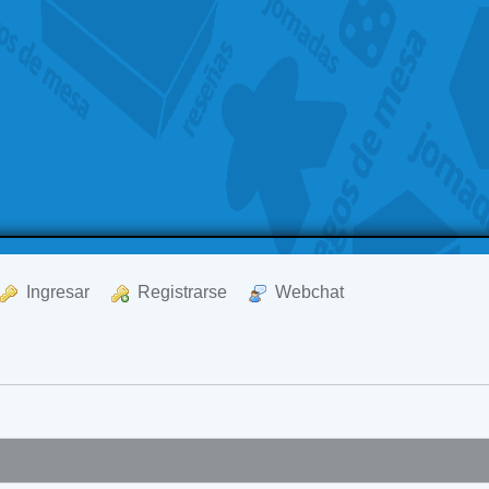
  Ingresar
  Registrarse
  Webchat