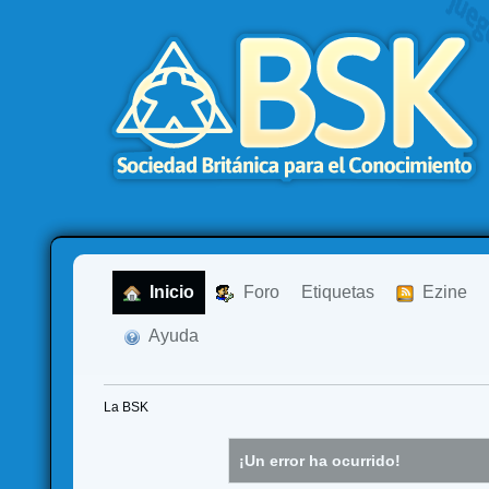
  Inicio
  Foro
Etiquetas
  Ezine
  Ayuda
La BSK
¡Un error ha ocurrido!