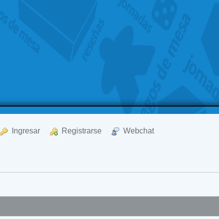
  Ingresar
  Registrarse
  Webchat