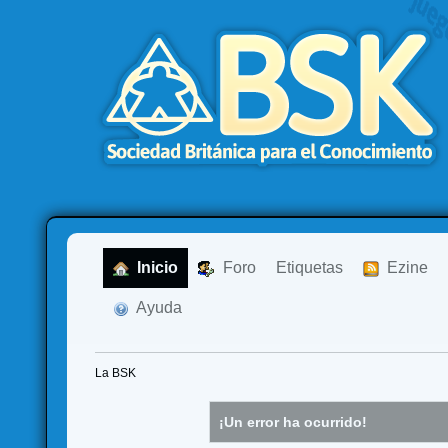
  Inicio
  Foro
Etiquetas
  Ezine
  Ayuda
La BSK
¡Un error ha ocurrido!