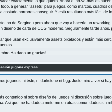
a sacar exactamente lo que quiero. Ahora el no-va-más es hace
e todo, a generar "assets" para juegos, como marcos, cuadros de 
 costado horrorres conseguir. Y está resultando más fácil de lo
rototipo de Sorgindu pero ahora que voy a hacerle un reworking
n un diseño de carta de CCG moderno. Seguramente tarde años,
ar que usan exclusivamente assets pixelados y están más cerca
fuerzas.
mbro Ha dado un gracias!
cación jugona express
os jugones: ni éste, ni darkstone ni bgg. Justo miro a ver si 
s contenido ni sobre diseño de juegos ni discusión sobre jueg
ba. Así que me ha dado a meterme en otras comunidades sin re