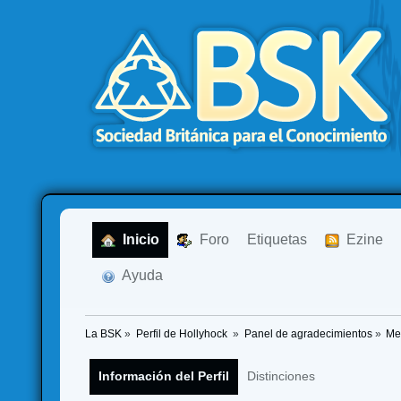
  Inicio
  Foro
Etiquetas
  Ezine
  Ayuda
La BSK
»
Perfil de Hollyhock 
»
Panel de agradecimientos
»
Me
Información del Perfil
Distinciones