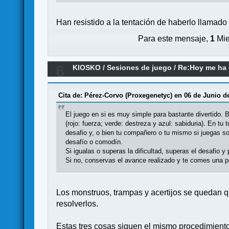
Han resistido a la tentación de haberlo llamad
Para este mensaje,
1
Mie
6
KIOSKO
/
Sesiones de juego
/
Re:Hoy me ha d
Cita de: Pérez-Corvo (Proxegenetyc) en 06 de Junio de
El juego en si es muy simple para bastante divertido.
(rojo: fuerza; verde: destreza y azul: sabiduria). En t
desafio y, o bien tu compañero o tu mismo si juegas so
desafío o comodín.
Si igualas o superas la dificultad, superas el desafio 
Si no, conservas el avance realizado y te comes una p
Los monstruos, trampas y acertijos se quedan qu
resolverlos.
Estas tres cosas siguen el mismo procedimiento 