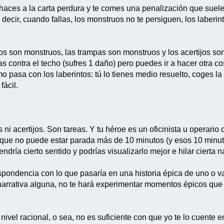
 haces a la carta perdura y te comes una penalización que suele 
Es decir, cuando fallas, los monstruos no te persiguen, los laberi
uos son monstruos, las trampas son monstruos y los acertijos s
as contra el techo (sufres 1 daño) pero puedes ir a hacer otra c
 pasa con los laberintos: tú lo tienes medio resuelto, coges la
fácil.
ni acertijos. Son tareas. Y tu héroe es un oficinista u operario 
ue no puede estar parada más de 10 minutos (y esos 10 minutos
dría cierto sentido y podrías visualizarlo mejor e hilar cierta na
pondencia con lo que pasaría en una historia épica de uno o 
 narrativa alguna, no te hará experimentar momentos épicos que 
ivel racional, o sea, no es suficiente con que yo te lo cuente e