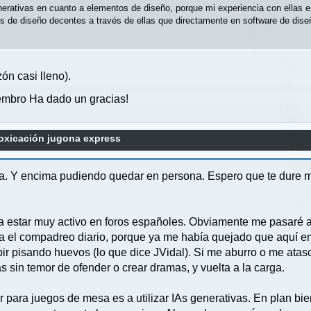
rativas en cuanto a elementos de diseño, porque mi experiencia con ellas es
e diseño decentes a través de ellas que directamente en software de diseño
n casi lleno).
mbro Ha dado un gracias!
oxicación jugona express
ea. Y encima pudiendo quedar en persona. Espero que te dure m
 a estar muy activo en foros españoles. Obviamente me pasaré 
para el compadreo diario, porque ya me había quejado que aquí e
bir pisando huevos (lo que dice JVidal). Si me aburro o me atasc
sin temor de ofender o crear dramas, y vuelta a la carga.
para juegos de mesa es a utilizar IAs generativas. En plan bien