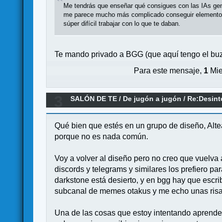
Me tendrás que enseñar qué consigues con las IAs gene
me parece mucho más complicado conseguir elementos d
súper difícil trabajar con lo que te daban.
Te mando privado a BGG (que aquí tengo el buzó
Para este mensaje,
1
Mie
3
SALÓN DE TE
/
De jugón a jugón
/
Re:Desint
Qué bien que estés en un grupo de diseño, Alt
porque no es nada común.
Voy a volver al diseño pero no creo que vuelva
discords y telegrams y similares los prefiero 
darkstone está desierto, y en bgg hay que escri
subcanal de memes otakus y me echo unas risas 
Una de las cosas que estoy intentando aprender 