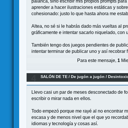
palanca, sino escribir mis propios prompts par
aprender a hacer ilustraciones estáticas y sobr
cohesionado: justo lo que hasta ahora me estaba
Altea, no sé si le habrás dado más vueltas al p
gráficamente e intentar sacarlo niquelado, co
También tengo dos juegos pendientes de public
intentar terminar de publicar uno y así recobrar 
Para este mensaje,
1
Mie
4
SALÓN DE TE
/
De jugón a jugón
/
Desintoxi
Llevo casi un par de meses desconectado de for
escribir o mirar nada en ellos.
Todo empezó porque me rayé al no encontrar má
escasa y de menos nivel que el que yo recorda
idiomas y tecnología y cosas así.