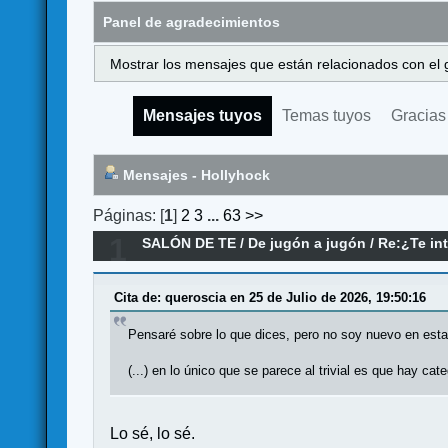
Panel de agradecimientos
Mostrar los mensajes que están relacionados con el 
Mensajes tuyos
Temas tuyos
Gracias
Mensajes - Hollyhock
Páginas: [
1
]
2
3
...
63
>>
1
SALÓN DE TE
/
De jugón a jugón
/
Re:¿Te int
Cita de: queroscia en 25 de Julio de 2026, 19:50:16
Pensaré sobre lo que dices, pero no soy nuevo en est
(...) en lo único que se parece al trivial es que hay c
Lo sé, lo sé.