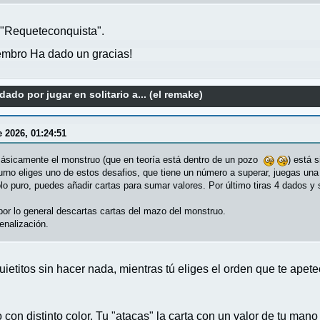
o "Requeteconquista".
mbro Ha dado un gracias!
ado por jugar en solitario a... (el remake)
 2026, 01:24:51
 Básicamente el monstruo (que en teoría está dentro de un pozo
) está 
u turno eliges uno de estos desafios, que tiene un número a superar, juegas un
lo puro, puedes añadir cartas para sumar valores. Por último tiras 4 dados y
y por lo general descartas cartas del mazo del monstruo.
enalización.
ietitos sin hacer nada, mientras tú eliges el orden que te apete
con distinto color. Tu "atacas" la carta con un valor de tu mano