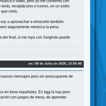
r música o video, pero yo me conformo con
texto, receptáculos o iconos, en un estilo
 que creía.
, voy a aprovechar a rehacerlo también
 pero seguramente merezca la pena.
 del final, si me rayo con Sorgindu puedo
en: 09 de Julio de 2026, 13:56:40
hay nuevos mensajes pero sin preocuparme de
os en foros españoles. En bgg la hay pero
lación con juegos de mesa, de aprender