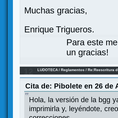
Muchas gracias,
Enrique Trigueros.
Para este me
un gracias!
12
LUDOTECA
/
Reglamentos
/
Re:Reescritura d
entiende!
Cita de: Pibolete en 26 de 
Hola, la versión de la bgg y
imprimirla y, leyéndote, cre
correcciones.