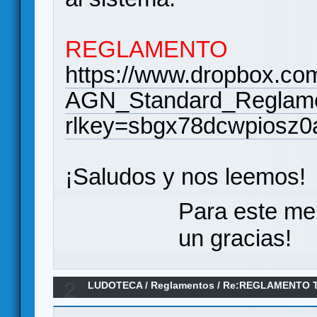
REGLAMENTO
https://www.dropbox.com/
AGN_Standard_Reglame
rlkey=sbgx78dcwpiosz
¡Saludos y nos leemos!
Para este me
un gracias!
2
LUDOTECA
/
Reglamentos
/
Re:REGLAMENTO T
VAUCHAMPS" (Against the Odds 2013)