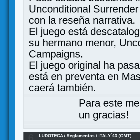
Unconditional Surrende
con la reseña narrativa.
El juego está descatalo
su hermano menor, Unco
Campaigns.
El juego original ha pas
está en preventa en Mas
caerá también.
Para este me
un gracias!
6
LUDOTECA
/
Reglamentos
/
ITALY´43 (GMT)