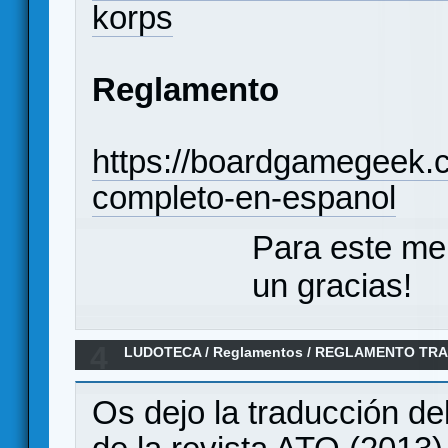
korps
Reglamento
https://boardgamegeek.
completo-en-espanol
Para este me
un gracias!
4
LUDOTECA
/
Reglamentos
/
REGLAMENTO TRAD
VAUCHAMPS" (Against the Odds 2013)
Os dejo la traducción del