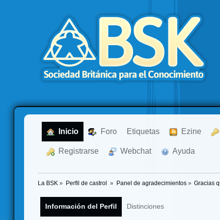
  Inicio
  Foro
Etiquetas
  Ezine
  Registrarse
  Webchat
  Ayuda
La BSK
»
Perfil de castrol 
»
Panel de agradecimientos
»
Gracias q
Información del Perfil
Distinciones