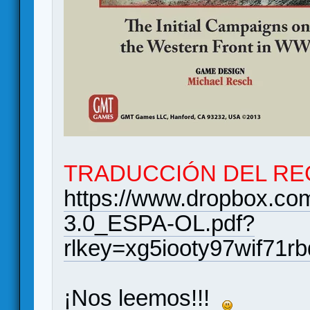
TRADUCCIÓN DEL R
https://www.dropbox.co
3.0_ESPA-OL.pdf?
rlkey=xg5iooty97wif71r
¡Nos leemos!!!