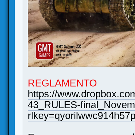
REGLAMENTO
https://www.dropbox.com
43_RULES-final_Novemb
rlkey=qyorilwwc914h57