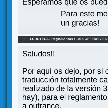
Esperamos que os pueda
Para este me
un gracias!
7
LUDOTECA
/
Reglamentos
/
1914 OFFENSIVE A
Traducción reglamento 3.0 al español
Saludos!!
Por aquí os dejo, por si 
traducción totalmente c
realizado de la versión 3
hay), para el reglament
a outrance.