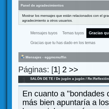
Panel de agradecimientos
Mostrar los mensajes que están relacionados con el gra
agradecimiento a otros usuarios.
Mensajes tuyos
Temas tuyos
Gracias qu
Gracias que tu has dado en los temas
Mensajes - eggmcmuffin
Páginas: [
1
]
2
>>
1
SALÓN DE TE
/
De jugón a jugón
/
Re:Reflexión
En cuanto a "bondades 
más bien apuntaría a lo