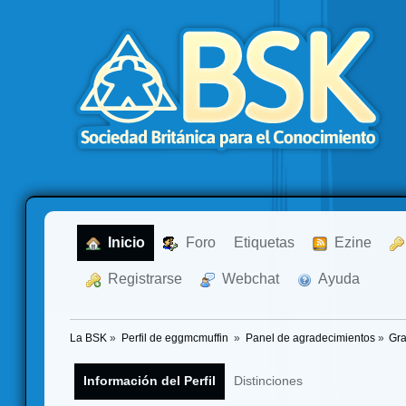
  Inicio
  Foro
Etiquetas
  Ezine
  Registrarse
  Webchat
  Ayuda
La BSK
»
Perfil de eggmcmuffin 
»
Panel de agradecimientos
»
Gra
Información del Perfil
Distinciones