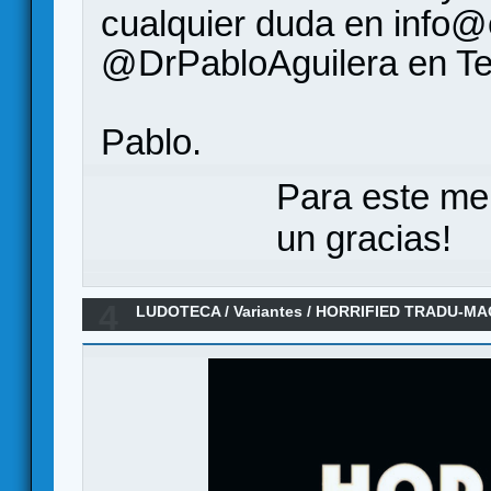
cualquier duda en
info@
@DrPabloAguilera en Te
Pablo.
Para este me
un gracias!
4
LUDOTECA
/
Variantes
/
HORRIFIED TRADU-MA
EXPANSION FANMADE