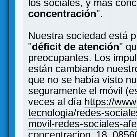
los sociales, y más conc
concentración
".
Nuestra sociedad está p
"
déficit de atención
" q
preocupantes. Los impu
están cambiando nuestro
que no se había visto n
seguramente el móvil (
veces al día
https://www
tecnologia/redes-social
movil-redes-sociales-afe
concentracion_18_0856