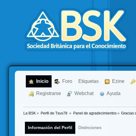
  Inicio
  Foro
Etiquetas
  Ezine
  Registrarse
  Webchat
  Ayuda
La BSK
»
Perfil de Txus78 
»
Panel de agradecimientos
»
Gracias 
Información del Perfil
Distinciones