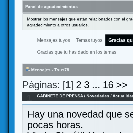
Panel de agradecimientos
Mostrar los mensajes que están relacionados con el gra
agradecimiento a otros usuarios.
Mensajes tuyos
Temas tuyos
Gracias qu
Gracias que tu has dado en los temas
Mensajes - Txus78
Páginas: [
1
]
2
3
...
16
>>
1
GABINETE DE PRENSA
/
Novedades / Actualida
Vlada Chvátil ha vuelto
Hay una novedad que se
pocas horas.