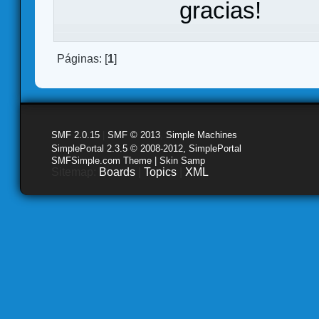
gracias!
Páginas: [
1
]
SMF 2.0.15
|
SMF © 2013
,
Simple Machines
SimplePortal 2.3.5 © 2008-2012, SimplePortal
SMFSimple.com Theme | Skin Samp
Sitemap:
Boards
|
Topics
|
XML