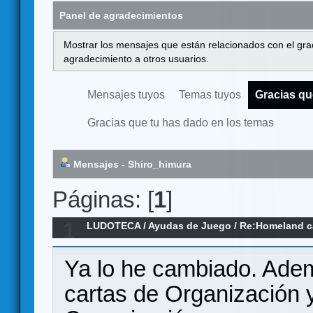
Panel de agradecimientos
Mostrar los mensajes que están relacionados con el gra
agradecimiento a otros usuarios.
Mensajes tuyos
Temas tuyos
Gracias qu
Gracias que tu has dado en los temas
Mensajes - Shiro_himura
Páginas: [
1
]
1
LUDOTECA
/
Ayudas de Juego
/
Re:Homeland ca
Ya lo he cambiado. Adem
cartas de Organización 