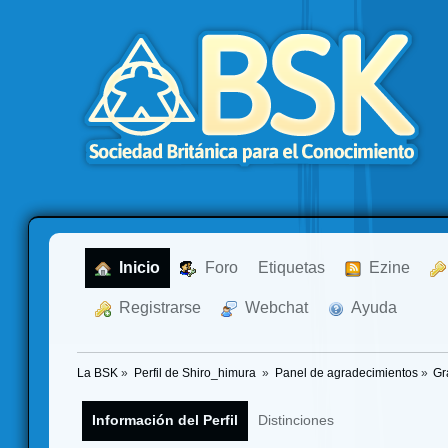
  Inicio
  Foro
Etiquetas
  Ezine
  Registrarse
  Webchat
  Ayuda
La BSK
»
Perfil de Shiro_himura 
»
Panel de agradecimientos
»
Gr
Información del Perfil
Distinciones