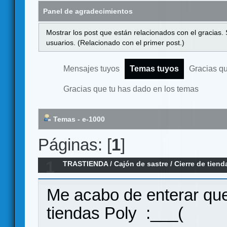
Panel de agradecimientos
Mostrar los post que están relacionados con el gracias.
usuarios. (Relacionado con el primer post.)
Mensajes tuyos
Temas tuyos
Gracias q
Gracias que tu has dado en los temas
Temas - e-1000
Páginas: [
1
]
1
TRASTIENDA
/
Cajón de sastre
/
Cierre de tiend
Me acabo de enterar que
tiendas Poly :___(