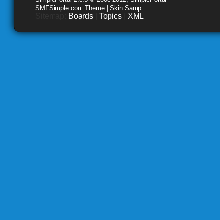
SMFSimple.com Theme | Skin Samp
Sitemap:
Boards
|
Topics
|
XML