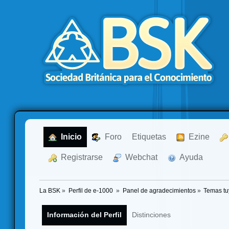
  Inicio
  Foro
Etiquetas
  Ezine
  Registrarse
  Webchat
  Ayuda
La BSK
»
Perfil de e-1000 
»
Panel de agradecimientos
»
Temas tu
Información del Perfil
Distinciones