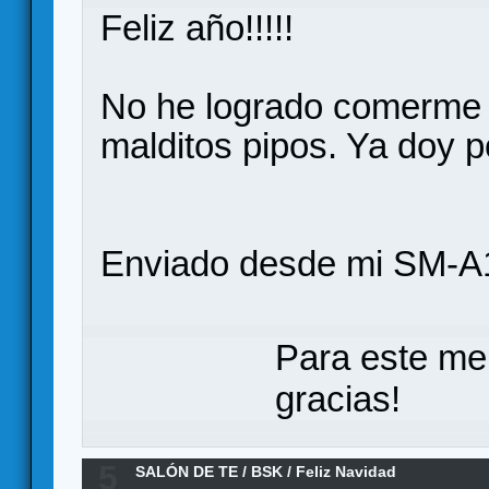
Feliz año!!!!!
No he logrado comerme 
malditos pipos. Ya doy p
Enviado desde mi SM-A1
Para este me
gracias!
5
SALÓN DE TE
/
BSK
/
Feliz Navidad