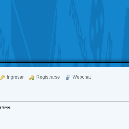
  Ingresar
  Registrarse
  Webchat
s tuyos