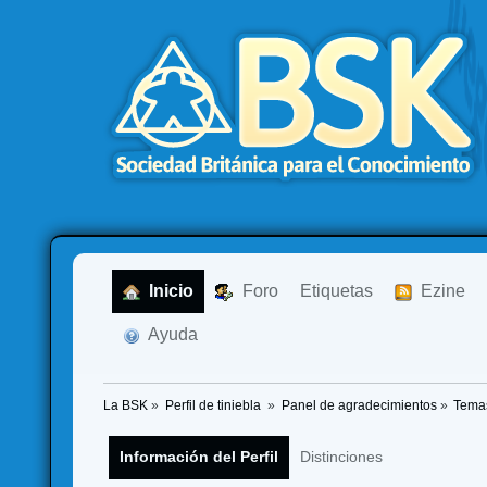
  Inicio
  Foro
Etiquetas
  Ezine
  Ayuda
La BSK
»
Perfil de tiniebla 
»
Panel de agradecimientos
»
Tema
Información del Perfil
Distinciones