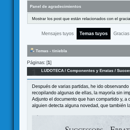
Panel de agradecimientos
Mostrar los post que están relacionados con el graci
Mensajes tuyos
Temas tuyos
Gracias
Temas - tiniebla
Páginas: [
1
]
1
LUDOTECA
/
Componentes y Erratas
/
Succe
Después de varias partidas, he ido observando 
recopilando algunas de ellas, la mayoría sin i
Adjunto el documento que han compartido y, a co
alguien detecta alguna novedad, que también l