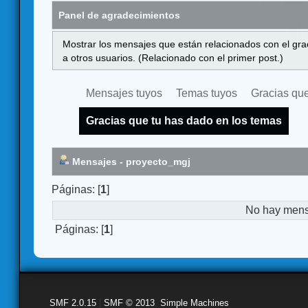
Panel de agradecimientos
Mostrar los mensajes que están relacionados con el gra
a otros usuarios. (Relacionado con el primer post.)
Mensajes tuyos
Temas tuyos
Gracias que
Gracias que tu has dado en los temas
Mensajes - proyecto_mgj
Páginas: [
1
]
No hay mensa
Páginas: [
1
]
SMF 2.0.15
|
SMF © 2013
,
Simple Machines