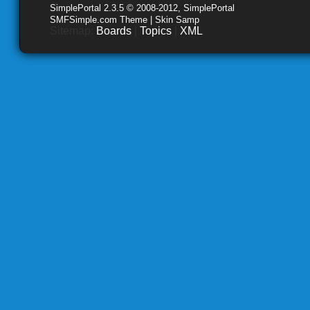
SimplePortal 2.3.5 © 2008-2012, SimplePortal
SMFSimple.com Theme | Skin Samp
Sitemap:
Boards
|
Topics
|
XML