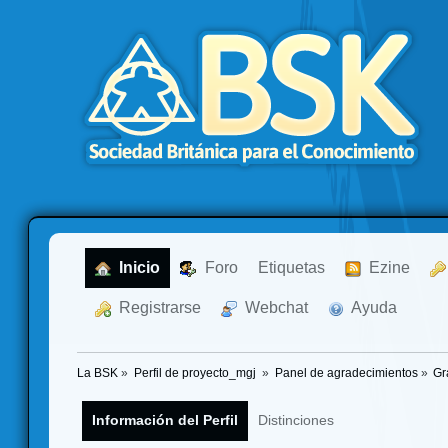
  Inicio
  Foro
Etiquetas
  Ezine
  Registrarse
  Webchat
  Ayuda
La BSK
»
Perfil de proyecto_mgj 
»
Panel de agradecimientos
»
Gr
Información del Perfil
Distinciones