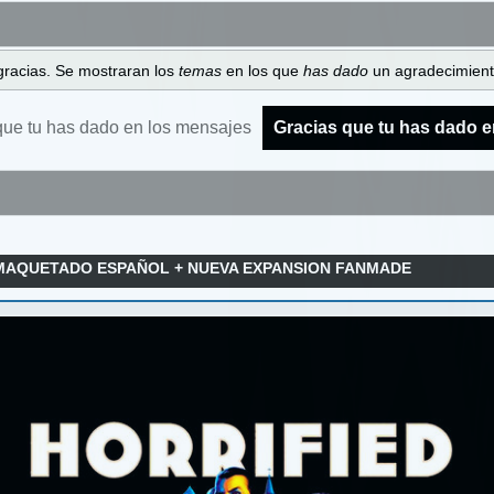
gracias. Se mostraran los
temas
en los que
has dado
un agradecimiento
que tu has dado en los mensajes
Gracias que tu has dado e
MAQUETADO ESPAÑOL + NUEVA EXPANSION FANMADE