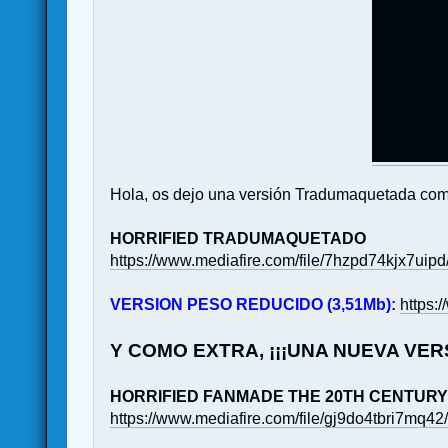
Hola, os dejo una versión Tradumaquetada comple
HORRIFIED TRADUMAQUETADO
https://www.mediafire.com/file/7hzpd74kjx7ui
VERSION PESO REDUCIDO (3,51Mb):
https:
Y COMO EXTRA, ¡¡¡UNA NUEVA VE
HORRIFIED FANMADE THE 20TH CENTURY
https://www.mediafire.com/file/gj9do4tbri7m