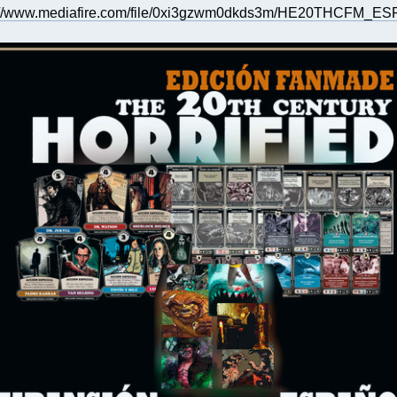
://www.mediafire.com/file/0xi3gzwm0dkds3m/HE20THCFM_ESP-