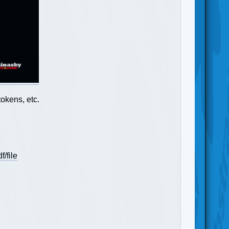
okens, etc.
/file