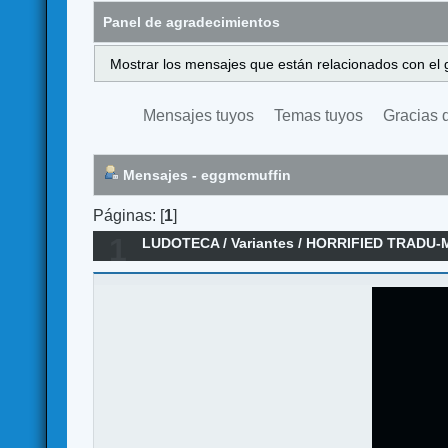
Panel de agradecimientos
Mostrar los mensajes que están relacionados con el 
Mensajes tuyos
Temas tuyos
Gracias 
Mensajes - eggmcmuffin
Páginas: [
1
]
1
LUDOTECA
/
Variantes
/
HORRIFIED TRADU-