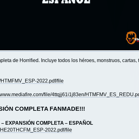
ta de Horrified. Incluye todos los héroes, monstruos, cartas, t
pd/HTMFMV_ESP-2022.pdf/file
//www.mediafire.com/file/4ttqjj61i1j83en/HTMFMV_ES_REDU.pdf
RSIÓN COMPLETA FANMADE!!!
 – EXPANSIÓN COMPLETA – ESPAÑOL
q42/HE20THCFM_ESP-2022.pdf/file