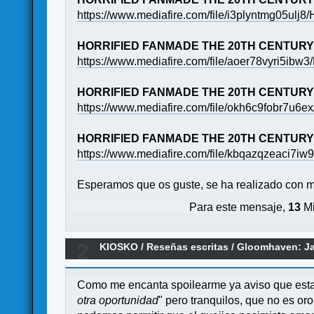
https://www.mediafire.com/file/i3plyntmg05ul
HORRIFIED FANMADE THE 20TH CENTURY
https://www.mediafire.com/file/aoer78vyri5ib
HORRIFIED FANMADE THE 20TH CENTURY
https://www.mediafire.com/file/okh6c9fobr7u6
HORRIFIED FANMADE THE 20TH CENTURY
https://www.mediafire.com/file/kbqazqzeaci7
Esperamos que os guste, se ha realizado con mu
Para este mensaje,
13
Mi
2
KIOSKO
/
Reseñas escritas
/
Gloomhaven: Jaw
Como me encanta spoilearme ya aviso que esta 
otra oportunidad
" pero tranquilos, que no es o