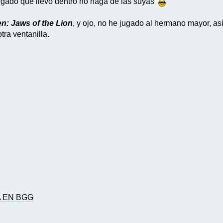
rgado que llevo dentro no haga de las suyas
: Jaws of the Lion
, y ojo, no he jugado al hermano mayor, a
tra ventanilla.
A EN BGG