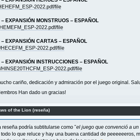
j8/HEHEFM_ESP-2022.pdf/file
 – EXPANSIÓN MONSTRUOS – ESPAÑOL
w3/HEMEFM_ESP-2022.pdf/file
 – EXPANSIÓN CARTAS – ESPAÑOL
ex/HECEFM_ESP-2022.pdf/file
 – EXPANSIÓN INSTRUCCIONES – ESPAÑOL
iw9/HINSE20THCFM_ESP-2022.pdf/file
cho cariño, dedicación y admiración por el juego original. Sal
embros Han dado un gracias!
s of the Lion (reseña)
reseña podría subtitularse como "
el juego que convenció a un 
ro todo lo que reluce y hay una buena cantidad de peeeeeeros, 