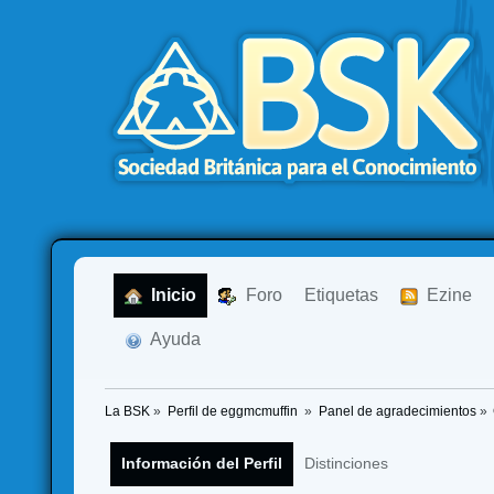
  Inicio
  Foro
Etiquetas
  Ezine
  Ayuda
La BSK
»
Perfil de eggmcmuffin 
»
Panel de agradecimientos
»
Información del Perfil
Distinciones