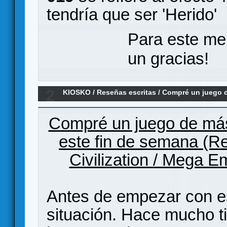
tendría que ser 'Herido'
Para este me
un gracias!
2
KIOSKO
/
Reseñas escritas
/
Compré un juego d
estrenado (Reseña Mega Civilization)
Compré un juego de más 
este fin de semana (R
Civilization / Mega E
Antes de empezar con es
situación. Hace mucho t