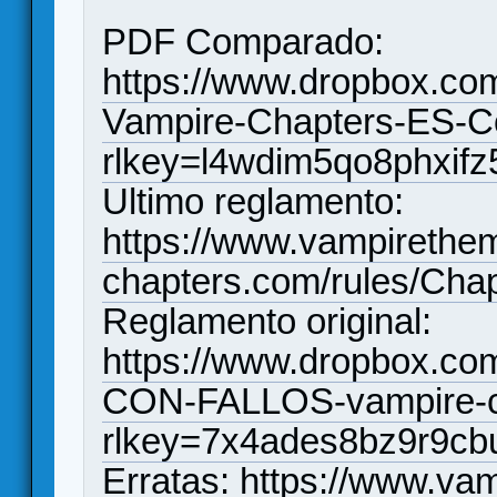
PDF Comparado:
https://www.dropbox.co
Vampire-Chapters-ES-C
rlkey=l4wdim5qo8phxifz
Ultimo reglamento:
https://www.vampirethe
chapters.com/rules/Cha
Reglamento original:
https://www.dropbox.c
CON-FALLOS-vampire-ch
rlkey=7x4ades8bz9r9cb
Erratas:
https://www.va