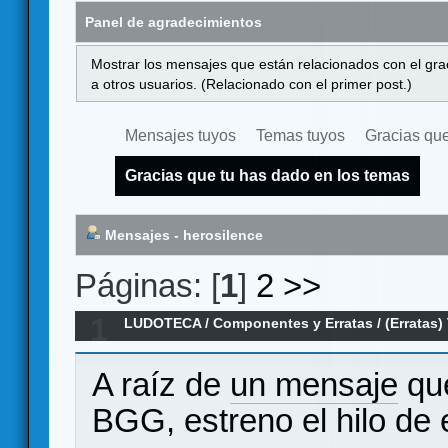
Panel de agradecimientos
Mostrar los mensajes que están relacionados con el gra
a otros usuarios. (Relacionado con el primer post.)
Mensajes tuyos
Temas tuyos
Gracias que
Gracias que tu has dado en los temas
Mensajes - herosilence
Páginas: [
1
]
2
>>
1
LUDOTECA
/
Componentes y Erratas
/
(Erratas)
la Segunda Era
A raíz de
un mensaje
que
BGG, estreno el hilo de 