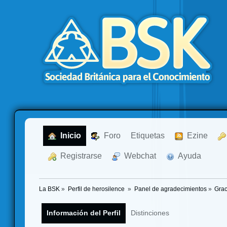
  Inicio
  Foro
Etiquetas
  Ezine
  Registrarse
  Webchat
  Ayuda
La BSK
»
Perfil de herosilence 
»
Panel de agradecimientos
»
Grac
Información del Perfil
Distinciones