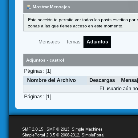
Mostrar Mensajes
Esta sección te permite ver todos los posts escritos por
zonas a las que tienes acceso en este momento.
Mensajes
Temas
Adjuntos
Adjuntos - castrol
Páginas: [
1
]
Nombre del Archivo
Descargas
Mensa
El usuario aún no
Páginas: [
1
]
SMF 2.0.15
|
SMF © 2013
,
Simple Machines
SimplePortal 2.3.5 © 2008-2012, SimplePortal