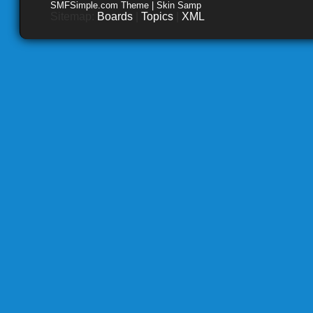
SMFSimple.com Theme | Skin Samp
Sitemap:
Boards
|
Topics
|
XML