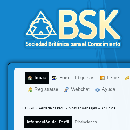
  Inicio
  Foro
Etiquetas
  Ezine
  Registrarse
  Webchat
  Ayuda
La BSK
»
Perfil de castrol 
»
Mostrar Mensajes
»
Adjuntos
Información del Perfil
Distinciones