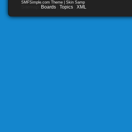
SMFSimple.com Theme | Skin Samp
Sitemap:
Boards
|
Topics
|
XML