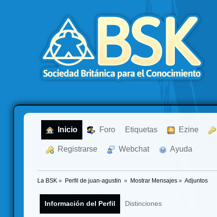
  Inicio
  Foro
Etiquetas
  Ezine
  Registrarse
  Webchat
  Ayuda
La BSK
»
Perfil de juan-agustin 
»
Mostrar Mensajes
»
Adjuntos
Información del Perfil
Distinciones