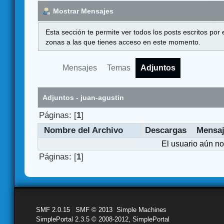
Mostrar Mensajes
Esta sección te permite ver todos los posts escritos por
zonas a las que tienes acceso en este momento.
Mensajes
Temas
Adjuntos
Adjuntos - juan-agustin
Páginas: [
1
]
Nombre del Archivo
Descargas
Mensa
El usuario aún no
Páginas: [
1
]
SMF 2.0.15
|
SMF © 2013
,
Simple Machines
SimplePortal 2.3.5 © 2008-2012, SimplePortal