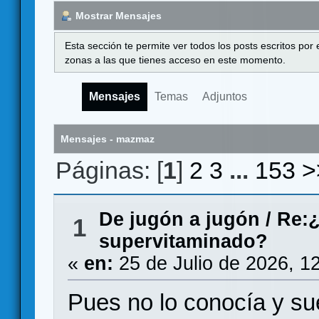
Mostrar Mensajes
Esta sección te permite ver todos los posts escritos por
zonas a las que tienes acceso en este momento.
Mensajes
Temas
Adjuntos
Mensajes - mazmaz
Páginas: [
1
]
2
3
...
153
>
De jugón a jugón
/
Re:¿
1
supervitaminado?
«
en:
25 de Julio de 2026, 1
Pues no lo conocía y su