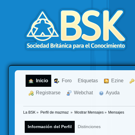
  Inicio
  Foro
Etiquetas
  Ezine
  Registrarse
  Webchat
  Ayuda
La BSK
»
Perfil de mazmaz 
»
Mostrar Mensajes
»
Mensajes
Información del Perfil
Distinciones