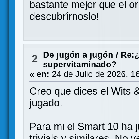
bastante mejor que el or
descubrírnoslo!
De jugón a jugón
/
Re:¿
2
supervitaminado?
«
en:
24 de Julio de 2026, 1
Creo que dices el Wits 
jugado.
Para mi el Smart 10 ha 
trivials y similares. No