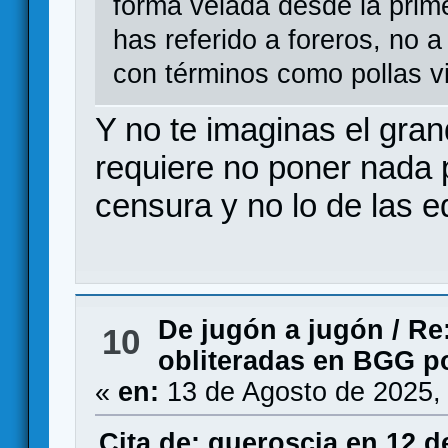
forma velada desde la prime
has referido a foreros, no 
con términos como pollas vi
Y no te imaginas el gra
requiere no poner nada p
censura y no lo de las ed
De jugón a jugón
/
Re
10
obliteradas en BGG p
«
en:
13 de Agosto de 2025,
Cita de: queroscia en 12 d