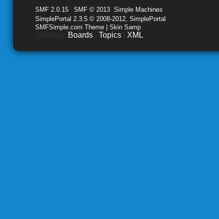
SMF 2.0.15
|
SMF © 2013
,
Simple Machines
SimplePortal 2.3.5 © 2008-2012, SimplePortal
SMFSimple.com Theme | Skin Samp
Sitemap:
Boards
|
Topics
|
XML