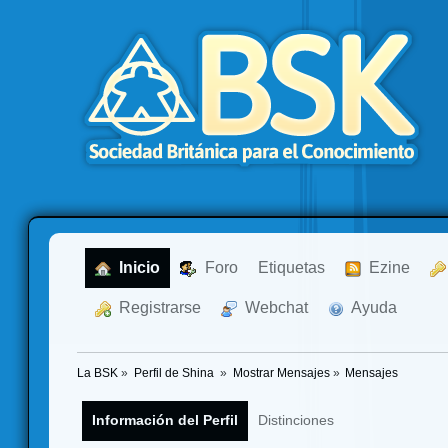
  Inicio
  Foro
Etiquetas
  Ezine
  Registrarse
  Webchat
  Ayuda
La BSK
»
Perfil de Shina 
»
Mostrar Mensajes
»
Mensajes
Información del Perfil
Distinciones