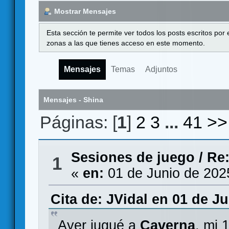
Mostrar Mensajes
Esta sección te permite ver todos los posts escritos por
zonas a las que tienes acceso en este momento.
Mensajes
Temas
Adjuntos
Mensajes - Shina
Páginas: [
1
]
2
3
...
41
>>
Sesiones de juego
/
Re:
1
«
en:
01 de Junio de 202
Cita de: JVidal en 01 de J
Ayer jugué a
Caverna
, mi 