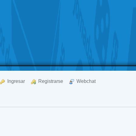
  Ingresar
  Registrarse
  Webchat