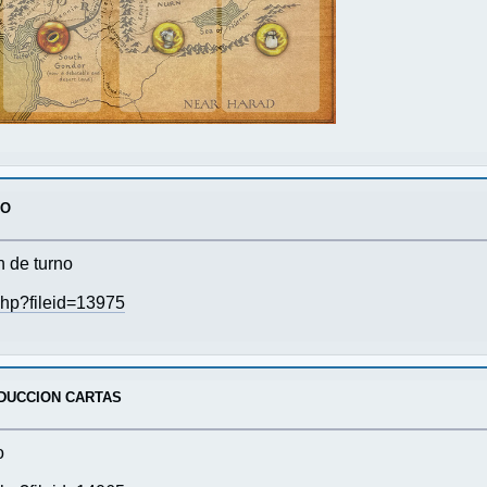
GO
n de turno
php?fileid=13975
DUCCION CARTAS
o