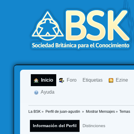
  Inicio
  Foro
Etiquetas
  Ezine
  Ayuda
La BSK
»
Perfil de juan-agustin 
»
Mostrar Mensajes
»
Temas
Información del Perfil
Distinciones