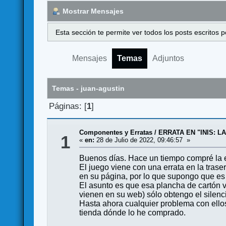
Mostrar Mensajes
Esta sección te permite ver todos los posts escritos
Mensajes
Temas
Adjuntos
Temas - juan-agustin
Páginas: [
1
]
Componentes y Erratas
/
ERRATA EN "INIS: L
1
«
en:
28 de Julio de 2022, 09:46:57 »
Buenos días. Hace un tiempo compré la e
El juego viene con una errata en la tras
en su página, por lo que supongo que es
El asunto es que esa plancha de cartón v
vienen en su web) sólo obtengo el silenc
Hasta ahora cualquier problema con ellos
tienda dónde lo he comprado.