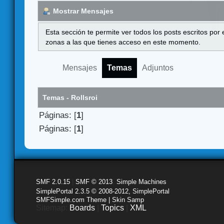
Mostrar Mensajes
Esta sección te permite ver todos los posts escritos por
zonas a las que tienes acceso en este momento.
Mensajes
Temas
Adjuntos
Temas - Rollsroi
Páginas: [
1
]
Páginas: [
1
]
SMF 2.0.15
|
SMF © 2013
,
Simple Machines
SimplePortal 2.3.5 © 2008-2012, SimplePortal
SMFSimple.com Theme | Skin Samp
Sitemap:
Boards
|
Topics
|
XML