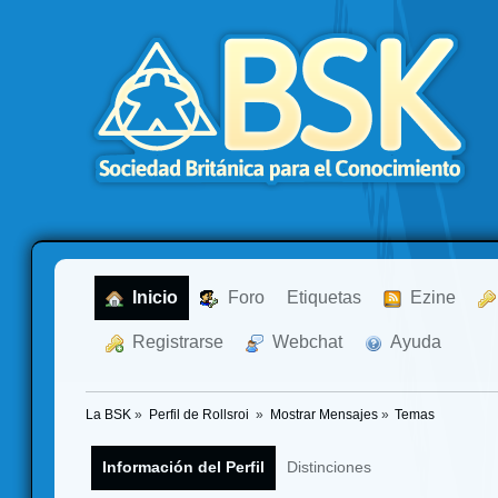
  Inicio
  Foro
Etiquetas
  Ezine
  Registrarse
  Webchat
  Ayuda
La BSK
»
Perfil de Rollsroi 
»
Mostrar Mensajes
»
Temas
Información del Perfil
Distinciones