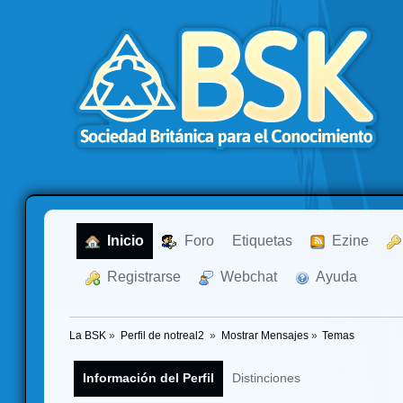
  Inicio
  Foro
Etiquetas
  Ezine
  Registrarse
  Webchat
  Ayuda
La BSK
»
Perfil de notreal2 
»
Mostrar Mensajes
»
Temas
Información del Perfil
Distinciones