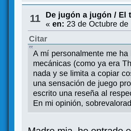
De jugón a jugón
/
El 
11
«
en:
23 de Octubre de 
Citar
A mí personalmente me ha h
mecánicas (como ya era Th
nada y se limita a copiar c
una sensación de juego pr
escrito una reseña al respe
En mi opinión, sobrevalora
Madre mia, he entrado en