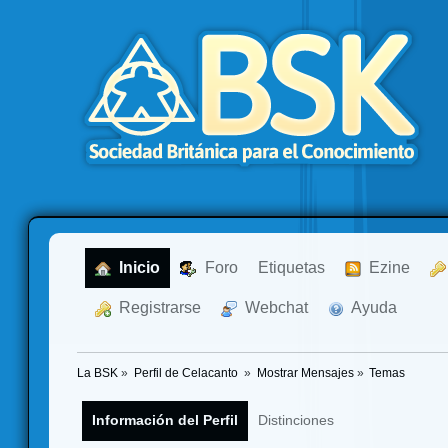
  Inicio
  Foro
Etiquetas
  Ezine
  Registrarse
  Webchat
  Ayuda
La BSK
»
Perfil de Celacanto 
»
Mostrar Mensajes
»
Temas
Información del Perfil
Distinciones