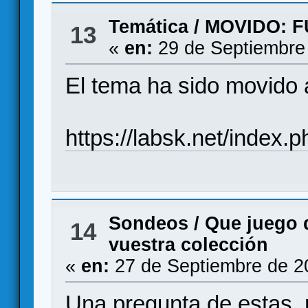
Temática
/
MOVIDO: F
13
«
en:
29 de Septiembre
El tema ha sido movido
https://labsk.net/index
Sondeos
/
Que juego 
14
vuestra colección
«
en:
27 de Septiembre de 2
Una pregunta de estas, n