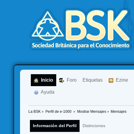
  Inicio
  Foro
Etiquetas
  Ezine
  Ayuda
La BSK
»
Perfil de e-1000 
»
Mostrar Mensajes
»
Mensajes
Información del Perfil
Distinciones