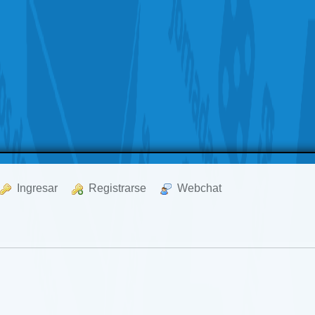
  Ingresar
  Registrarse
  Webchat