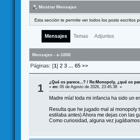
Mostrar Mensajes
Esta sección te permite ver todos los posts escritos
Mensajes
Temas
Adjuntos
Mensajes - e-1000
Páginas: [
1
]
2
3
...
65
>>
¿Qué os parece...?
/
Re:Monopoly, ¿qué os pa
1
«
en:
05 de Agosto de 2026, 23:45:38 »
Madre mía! toda mi infancia ha sido un e
Resulta que he jugado mal al monopoly to
estilaba antes) Ahora me dejas con las ga
Como curiosidad, alguna vez jugábamos c