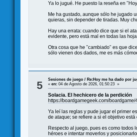
Ya lo jugué. He puesto la reseña en "Hoy 
Me ha gustado, aunque sólo he jugado un
quieras, sin depender de tiradas. Muy chu
Hay una errata: cuando dice que si el ata
evidente, pero está mal en todas las hoj
Otra cosa que he "cambiado" es que dice 
sólo vienen dos dados, me es más cómodo 
Sesiones de juego
/
Re:Hoy me ha dado por juga
5
«
en:
04 de Agosto de 2026, 01:50:23 »
Solacia. El hechicero de la perdición
https://boardgamegeek.com/boardgame/40
Ya leí las reglas y pude jugar el primer 
de ataque; se refiere a si el objetivo es
Respecto al juego, pues es como todos lo
héroes e intentar moverlos y posicionar