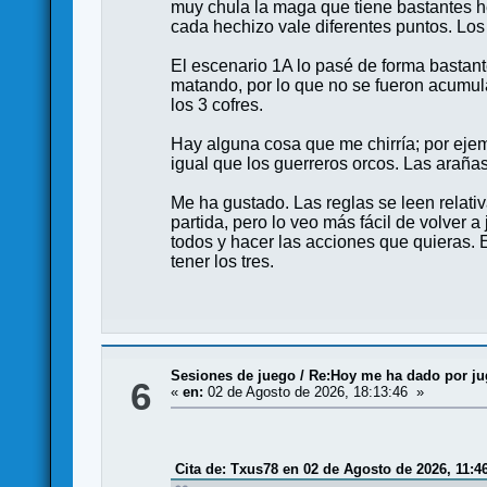
muy chula la maga que tiene bastantes he
cada hechizo vale diferentes puntos. Lo
El escenario 1A lo pasé de forma bastante
matando, por lo que no se fueron acumul
los 3 cofres.
Hay alguna cosa que me chirría; por eje
igual que los guerreros orcos. Las araña
Me ha gustado. Las reglas se leen relat
partida, pero lo veo más fácil de volver
todos y hacer las acciones que quieras.
tener los tres.
Sesiones de juego
/
Re:Hoy me ha dado por juga
6
«
en:
02 de Agosto de 2026, 18:13:46 »
Cita de: Txus78 en 02 de Agosto de 2026, 11:4