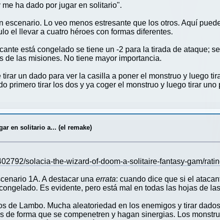
me ha dado por jugar en solitario".
 escenario. Lo veo menos estresante que los otros. Aquí puede
lo el llevar a cuatro héroes con formas diferentes.
cante está congelado se tiene un -2 para la tirada de ataque; se 
as de las misiones. No tiene mayor importancia.
tirar un dado para ver la casilla a poner el monstruo y luego t
primero tirar los dos y ya coger el monstruo y luego tirar uno 
r en solitario a... (el remake)
2792/solacia-the-wizard-of-doom-a-solitaire-fantasy-gam/rati
escenario 1A. A destacar una
errata
: cuando dice que si el atacan
tá congelado. Es evidente, pero está mal en todas las hojas de l
s de Lambo. Mucha aleatoriedad en los enemigos y tirar dados s
los de forma que se compenetren y hagan sinergias. Los monstru