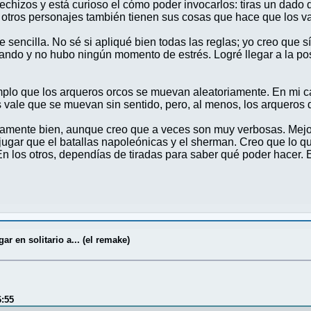
chizos y está curioso el cómo poder invocarlos: tiras un dado d
s otros personajes también tienen sus cosas que hace que los v
 sencilla. No sé si apliqué bien todas las reglas; yo creo que 
ando y no hubo ningún momento de estrés. Logré llegar a la po
mplo que los arqueros orcos se muevan aleatoriamente. En mi c
s vale que se muevan sin sentido, pero, al menos, los arqueros 
ivamente bien, aunque creo que a veces son muy verbosas. Mejo
 a jugar que el batallas napoleónicas y el sherman. Creo que lo
 En los otros, dependías de tiradas para saber qué poder hacer
r en solitario a... (el remake)
6:55