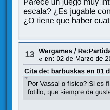
Parece un juego muy int
escala? ¿Es jugable co
¿O tiene que haber cuatr
Wargames
/
Re:Partid
13
«
en:
02 de Marzo de 2
Cita de: barbuskas en 01 d
Por Vassal o físico? Si es 
fotillo, que siempre da gust