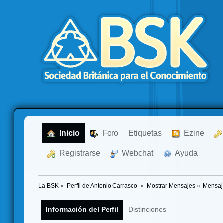
  Inicio
  Foro
Etiquetas
  Ezine
  Registrarse
  Webchat
  Ayuda
La BSK
»
Perfil de Antonio Carrasco 
»
Mostrar Mensajes
»
Mensaj
Información del Perfil
Distinciones