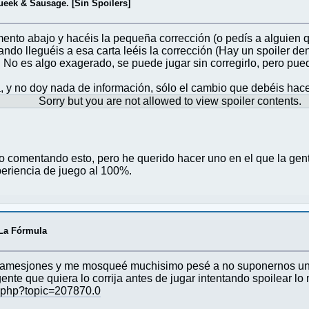
eek & Sausage. [Sin Spoilers]
ento abajo y hacéis la pequeña corrección (o pedís a alguien qu
do lleguéis a esa carta leéis la corrección (Hay un spoiler den
n). No es algo exagerado, se puede jugar sin corregirlo, pero pu
, y no doy nada de información, sólo el cambio que debéis hace
Sorry but you are not allowed to view spoiler contents.
o comentando esto, pero he querido hacer uno en el que la gent
periencia de juego al 100%.
 La Fórmula
 jamesjones y me mosqueé muchisimo pesé a no suponernos un
nte que quiera lo corrija antes de jugar intentando spoilear lo
ex.php?topic=207870.0