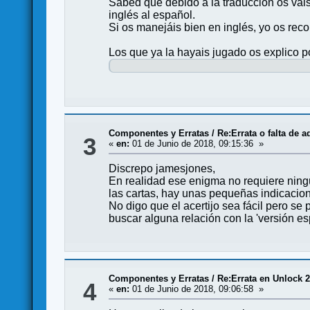
Sabed que debido a la traducción os vais
inglés al español.
Si os manejáis bien en inglés, yo os rec
Los que ya la hayais jugado os explico p
Componentes y Erratas
/
Re:Errata o falta de 
3
«
en:
01 de Junio de 2018, 09:15:36 »
Discrepo jamesjones,
En realidad ese enigma no requiere ningú
las cartas, hay unas pequeñas indicacion
No digo que el acertijo sea fácil pero s
buscar alguna relación con la 'versión esp
Componentes y Erratas
/
Re:Errata en Unlock 2
4
«
en:
01 de Junio de 2018, 09:06:58 »