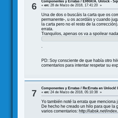
Componentes y Erratas
/
ERRATA. Unlock - Squ
6
«
en:
28 de Marzo de 2018, 17:41:20 »
Una de dos o buscáis la carta que os com
permanente-, u os acordáis y cuando jugan
la carta pero no el resto de la correcció
errata.
Tranquilos, apenas os va a spoilear nada
.
PD: Soy consciente de que había otro hil
comentarios para intentar respetar su ex
Componentes y Erratas
/
Re:Errata en Unlock!
7
«
en:
24 de Marzo de 2018, 05:10:38 »
Yo también noté la errata que menciona
De hecho he creado un hilo para que la ge
varios comentarios:
http://labsk.net/ind