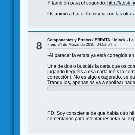
Y también para el segundo:
http://labsk
Os animo a hacer lo mismo con las otras 
Componentes y Erratas
/
ERRATA. Unlock - La 
8
«
en:
24 de Marzo de 2018, 04:52:54 »
-Al parecer la errata ya está corregida e
Una de dos o buscáis la carta que os com
jugando lleguéis a esa carta leéis la corr
corrección). No es algo exagerado, se pued
Tranquilos, apenas os va a spoilear nada
.
PD: Soy consciente de que había otro hil
comentarios para intentar respetar su ex