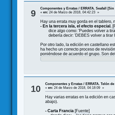
Componentes y Erratas
/
ERRATA. Seafall [Sin 
9
«
en:
24 de Marzo de 2018, 04:42:23 »
Hay una errata muy gorda en el tablero,
- En la tercera isla, el efecto especial.
[
dice algo como: 'Puedes volver a tirar l
debería decir: 'DEBES volver a tirar los
Por otro lado, la edición en castellano 
ha hecho un correcto proceso de revisión
poniéndose de acuerdo el grupo. Son del 
Componentes y Erratas
/
ERRATA. Telón de
10
«
en:
24 de Marzo de 2018, 04:18:09 »
Hay varias erratas en la edición en c
abajo).
- Carta Francia
[Fuente]