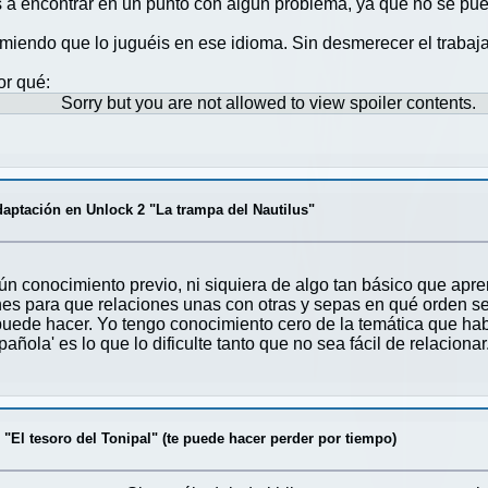
 a encontrar en un punto con algún problema, ya que no se pued
omiendo que lo juguéis en ese idioma. Sin desmerecer el trabaja
or qué:
Sorry but you are not allowed to view spoiler contents.
adaptación en Unlock 2 "La trampa del Nautilus"
n conocimiento previo, ni siquiera de algo tan básico que apren
es para que relaciones unas con otras y sepas en qué orden se 
e puede hacer. Yo tengo conocimiento cero de la temática que hab
añola' es lo que lo dificulte tanto que no sea fácil de relacionar
 "El tesoro del Tonipal" (te puede hacer perder por tiempo)