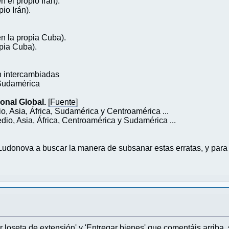
 el propio Irán).
io Irán).
n la propia Cuba).
opia Cuba).
 intercambiadas
 Sudamérica
onal Global.
[Fuente]
, Asia, África, Sudamérica y Centroamérica ...
dio, Asia, África, Centroamérica y Sudamérica ...
donova a buscar la manera de subsanar estas erratas, y para 
r loseta de extensión' y 'Entregar bienes' que comentáis arrib