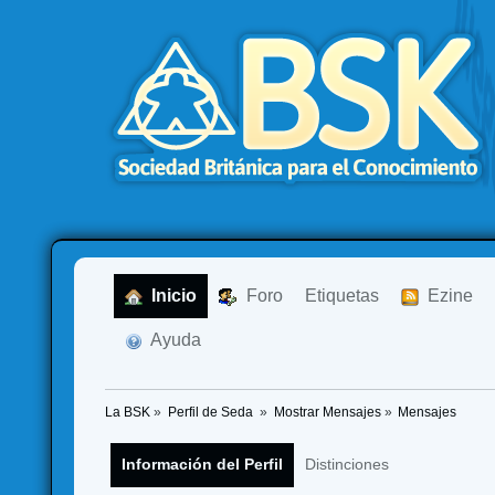
  Inicio
  Foro
Etiquetas
  Ezine
  Ayuda
La BSK
»
Perfil de Seda 
»
Mostrar Mensajes
»
Mensajes
Información del Perfil
Distinciones