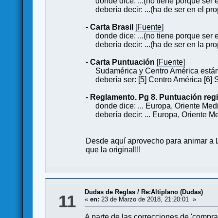
donde dice: ...(no tiene porque ser en
debería decir: ...(ha de ser en el prop
- Carta Brasil
[Fuente]
donde dice: ...(no tiene porque ser e
debería decir: ...(ha de ser en la pr
- Carta Puntuación
[Fuente]
Sudamérica y Centro América están
debería ser: [5] Centro América [6]
- Reglamento. Pg 8. Puntuación regi
donde dice: ... Europa, Oriente Medio
debería decir: ... Europa, Oriente Me
Desde aquí aprovecho para animar a Lu
que la original!!!
Dudas de Reglas
/
Re:Altiplano (Dudas)
11
«
en:
23 de Marzo de 2018, 21:20:01 »
A parte de las correcciones de 'compra