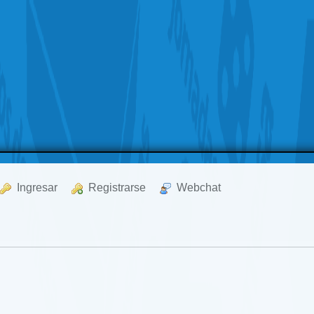
  Ingresar
  Registrarse
  Webchat