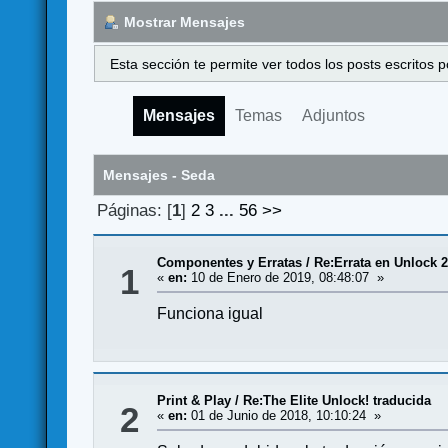
Mostrar Mensajes
Esta sección te permite ver todos los posts escritos
Mensajes
Temas
Adjuntos
Mensajes - Seda
Páginas: [
1
]
2
3
...
56
>>
Componentes y Erratas
/
Re:Errata en Unlock 2
1
«
en:
10 de Enero de 2019, 08:48:07 »
Funciona igual
Print & Play
/
Re:The Elite Unlock! traducida
2
«
en:
01 de Junio de 2018, 10:10:24 »