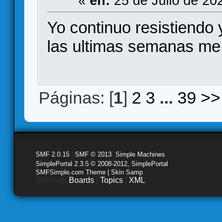
«
en:
25 de Julio de 20
Yo continuo resistiendo 
las ultimas semanas me
Páginas: [
1
]
2
3
...
39
>>
SMF 2.0.15
|
SMF © 2013
,
Simple Machines
SimplePortal 2.3.5 © 2008-2012, SimplePortal
SMFSimple.com Theme | Skin Samp
Sitemap:
Boards
|
Topics
|
XML