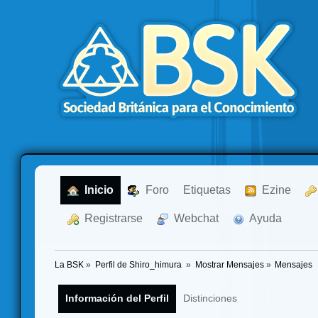
  Inicio
  Foro
Etiquetas
  Ezine
  Registrarse
  Webchat
  Ayuda
La BSK
»
Perfil de Shiro_himura 
»
Mostrar Mensajes
»
Mensajes
Información del Perfil
Distinciones