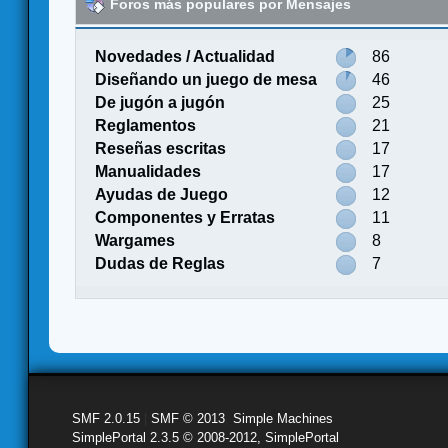
Foros más populares por Mensajes
Novedades / Actualidad
86
Diseñando un juego de mesa
46
De jugón a jugón
25
Reglamentos
21
Reseñas escritas
17
Manualidades
17
Ayudas de Juego
12
Componentes y Erratas
11
Wargames
8
Dudas de Reglas
7
SMF 2.0.15
|
SMF © 2013
,
Simple Machines
SimplePortal 2.3.5 © 2008-2012, SimplePortal