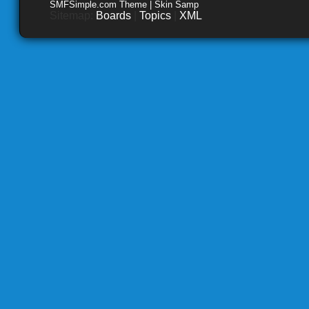
SMFSimple.com Theme | Skin Samp
Sitemap:
Boards
|
Topics
|
XML