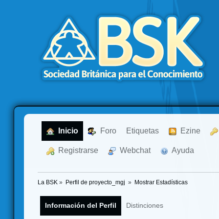
  Inicio
  Foro
Etiquetas
  Ezine
  Registrarse
  Webchat
  Ayuda
La BSK
»
Perfil de proyecto_mgj 
»
Mostrar Estadísticas
Información del Perfil
Distinciones