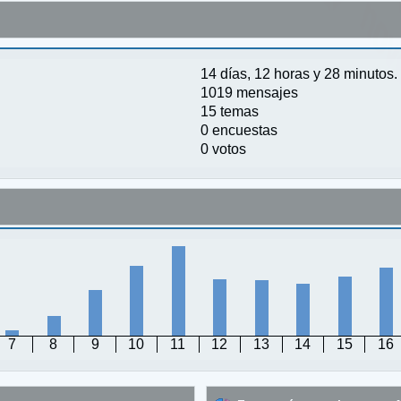
14 días, 12 horas y 28 minutos.
1019 mensajes
15 temas
0 encuestas
0 votos
7
8
9
10
11
12
13
14
15
16