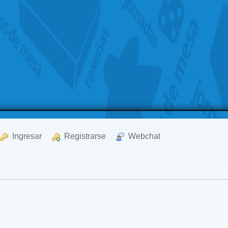
  Ingresar
  Registrarse
  Webchat