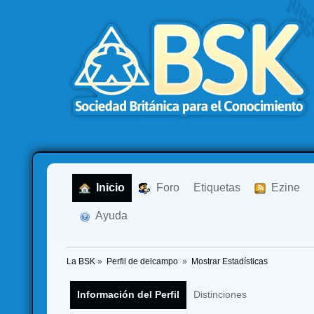
  Inicio
  Foro
Etiquetas
  Ezine
  Ayuda
La BSK
»
Perfil de delcampo 
»
Mostrar Estadísticas
Información del Perfil
Distinciones