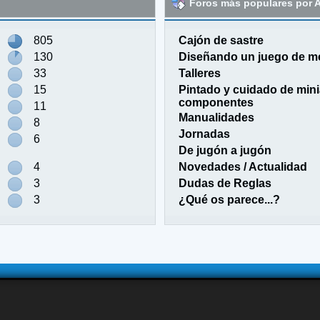
Foros más populares por A
805
Cajón de sastre
130
Diseñando un juego de m
33
Talleres
15
Pintado y cuidado de mini
componentes
11
Manualidades
8
Jornadas
6
De jugón a jugón
4
Novedades / Actualidad
3
Dudas de Reglas
3
¿Qué os parece...?