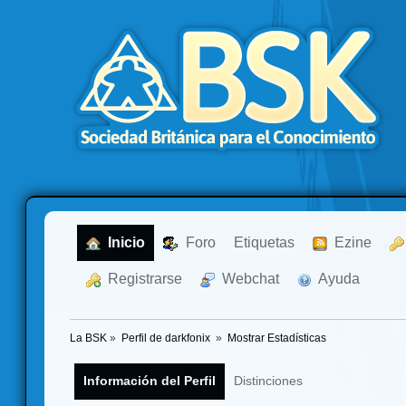
  Inicio
  Foro
Etiquetas
  Ezine
  Registrarse
  Webchat
  Ayuda
La BSK
»
Perfil de darkfonix 
»
Mostrar Estadísticas
Información del Perfil
Distinciones