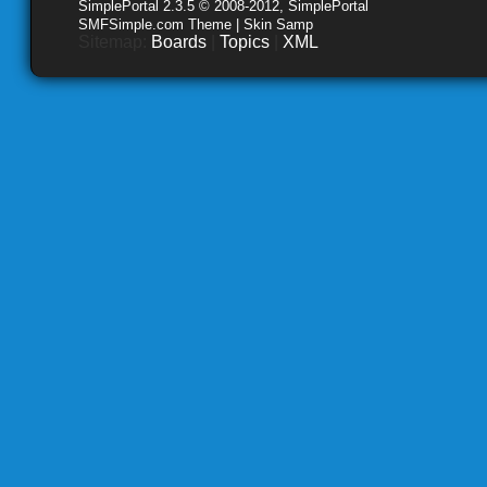
SimplePortal 2.3.5 © 2008-2012, SimplePortal
SMFSimple.com Theme | Skin Samp
Sitemap:
Boards
|
Topics
|
XML