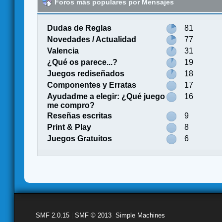
Foros más populares por Mensajes
Dudas de Reglas
81
Novedades / Actualidad
77
Valencia
31
¿Qué os parece...?
19
Juegos rediseñados
18
Componentes y Erratas
17
Ayudadme a elegir: ¿Qué juego
16
me compro?
Reseñas escritas
9
Print & Play
8
Juegos Gratuitos
6
SMF 2.0.15
|
SMF © 2013
,
Simple Machines