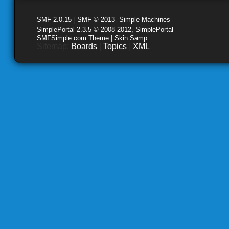
SMF 2.0.15
|
SMF © 2013
,
Simple Machines
SimplePortal 2.3.5 © 2008-2012, SimplePortal
SMFSimple.com Theme | Skin Samp
Sitemap:
Boards
|
Topics
|
XML