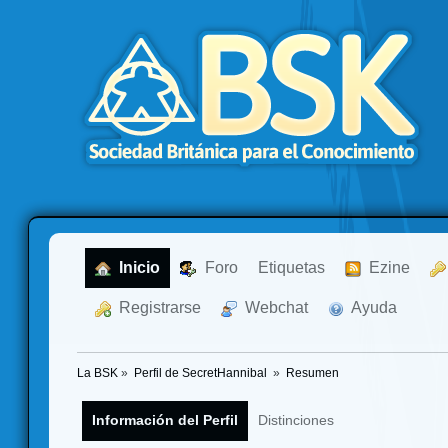
  Inicio
  Foro
Etiquetas
  Ezine
  Registrarse
  Webchat
  Ayuda
La BSK
»
Perfil de SecretHannibal 
»
Resumen
Información del Perfil
Distinciones