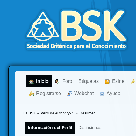
  Inicio
  Foro
Etiquetas
  Ezine
  Registrarse
  Webchat
  Ayuda
La BSK
»
Perfil de Authority74 
»
Resumen
Información del Perfil
Distinciones