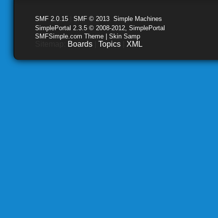
SMF 2.0.15
|
SMF © 2013
,
Simple Machines
SimplePortal 2.3.5 © 2008-2012, SimplePortal
SMFSimple.com Theme | Skin Samp
Sitemap:
Boards
|
Topics
|
XML