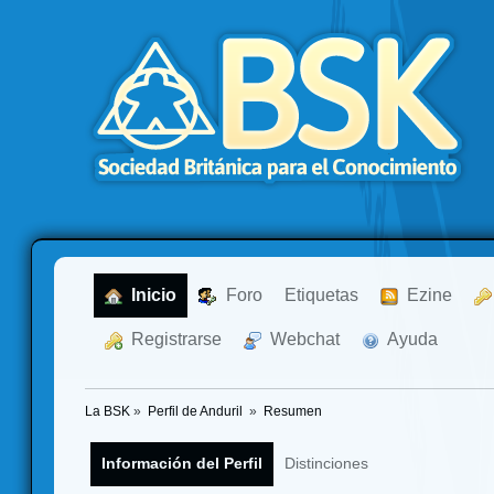
  Inicio
  Foro
Etiquetas
  Ezine
  Registrarse
  Webchat
  Ayuda
La BSK
»
Perfil de Anduril 
»
Resumen
Información del Perfil
Distinciones