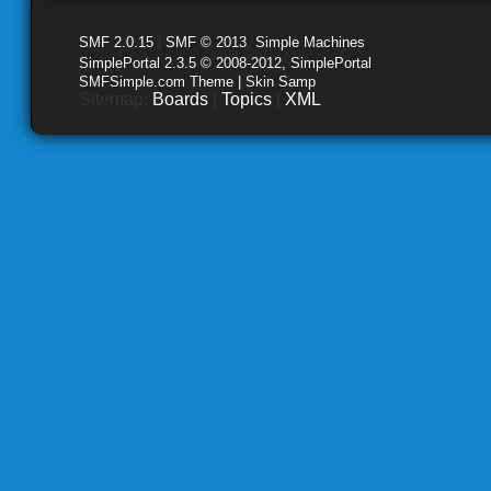
SMF 2.0.15
|
SMF © 2013
,
Simple Machines
SimplePortal 2.3.5 © 2008-2012, SimplePortal
SMFSimple.com Theme | Skin Samp
Sitemap:
Boards
|
Topics
|
XML