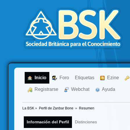
  Inicio
  Foro
Etiquetas
  Ezine
  Registrarse
  Webchat
  Ayuda
La BSK
»
Perfil de Zanbar Bone 
»
Resumen
Información del Perfil
Distinciones