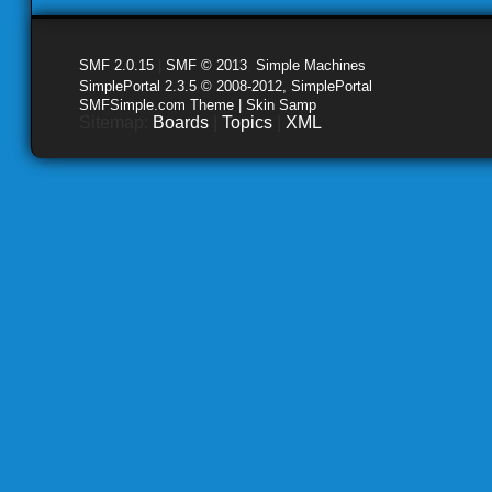
SMF 2.0.15
|
SMF © 2013
,
Simple Machines
SimplePortal 2.3.5 © 2008-2012, SimplePortal
SMFSimple.com Theme | Skin Samp
Sitemap:
Boards
|
Topics
|
XML