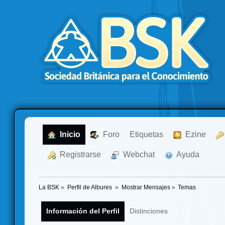
  Inicio
  Foro
Etiquetas
  Ezine
  Registrarse
  Webchat
  Ayuda
La BSK
»
Perfil de Albures 
»
Mostrar Mensajes
»
Temas
Información del Perfil
Distinciones