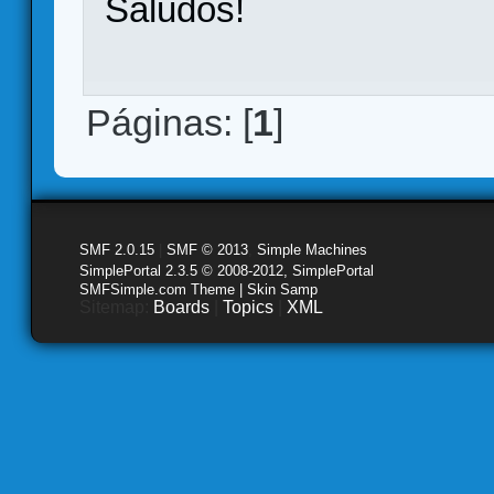
Saludos!
Páginas: [
1
]
SMF 2.0.15
|
SMF © 2013
,
Simple Machines
SimplePortal 2.3.5 © 2008-2012, SimplePortal
SMFSimple.com Theme | Skin Samp
Sitemap:
Boards
|
Topics
|
XML