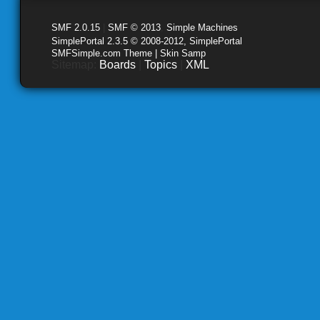
SMF 2.0.15
|
SMF © 2013
,
Simple Machines
SimplePortal 2.3.5 © 2008-2012, SimplePortal
SMFSimple.com Theme | Skin Samp
Sitemap:
Boards
|
Topics
|
XML