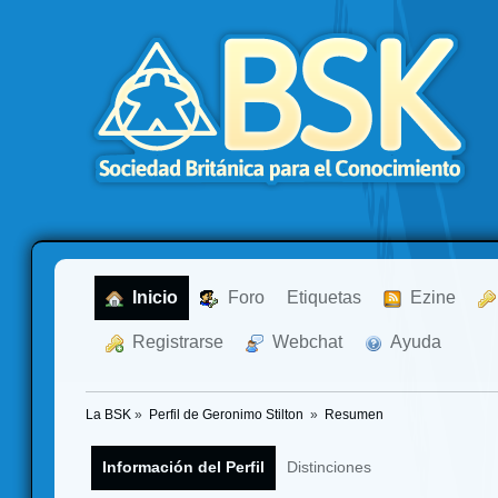
  Inicio
  Foro
Etiquetas
  Ezine
  Registrarse
  Webchat
  Ayuda
La BSK
»
Perfil de Geronimo Stilton 
»
Resumen
Información del Perfil
Distinciones