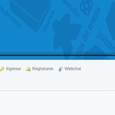
  Ingresar
  Registrarse
  Webchat