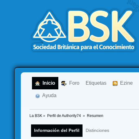
  Inicio
  Foro
Etiquetas
  Ezine
  Ayuda
La BSK
»
Perfil de Authority74 
»
Resumen
Información del Perfil
Distinciones