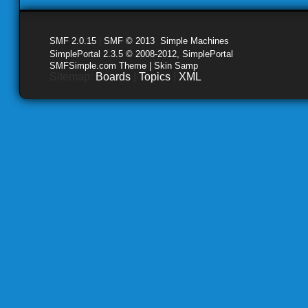
SMF 2.0.15
|
SMF © 2013
,
Simple Machines
SimplePortal 2.3.5 © 2008-2012, SimplePortal
SMFSimple.com Theme | Skin Samp
Sitemap:
Boards
|
Topics
|
XML