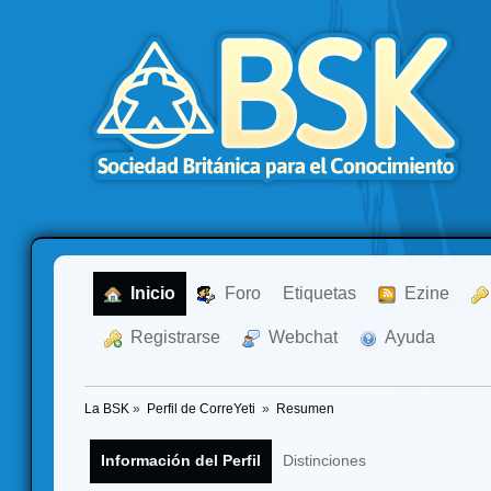
  Inicio
  Foro
Etiquetas
  Ezine
  Registrarse
  Webchat
  Ayuda
La BSK
»
Perfil de CorreYeti 
»
Resumen
Información del Perfil
Distinciones