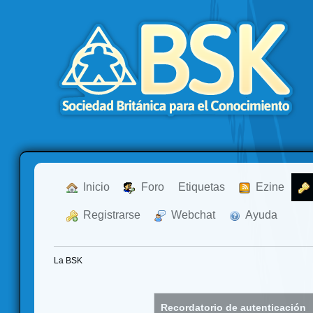
  Inicio
  Foro
Etiquetas
  Ezine
  Registrarse
  Webchat
  Ayuda
La BSK
Recordatorio de autenticación