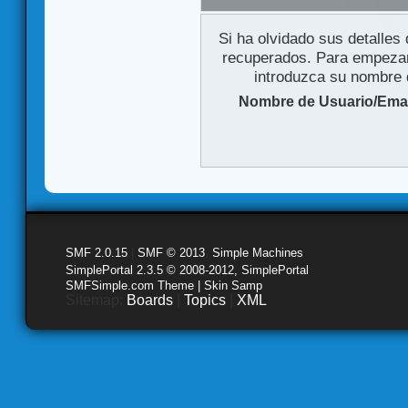
Si ha olvidado sus detalles
recuperados. Para empezar 
introduzca su nombre d
Nombre de Usuario/Emai
SMF 2.0.15
|
SMF © 2013
,
Simple Machines
SimplePortal 2.3.5 © 2008-2012, SimplePortal
SMFSimple.com Theme | Skin Samp
Sitemap:
Boards
|
Topics
|
XML