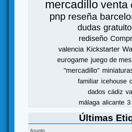
mercadillo
venta
pnp
reseña
barcel
dudas
gratuito
rediseño
Comp
valencia
Kickstarter
Wa
eurogame
juego de mes
"mercadillo"
miniatura
familiar
icehouse
dados
cádiz
va
málaga
alicante
3
Últimas Eti
Asunto