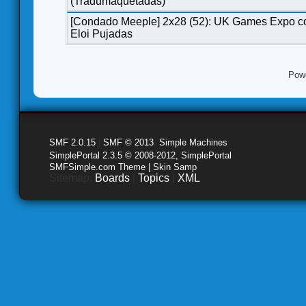
(Tradumaquetadas)
[Condado Meeple] 2x28 (52): UK Games Expo c
Eloi Pujadas
Pow
SMF 2.0.15
|
SMF © 2013
,
Simple Machines
SimplePortal 2.3.5 © 2008-2012, SimplePortal
SMFSimple.com Theme | Skin Samp
Sitemap:
Boards
|
Topics
|
XML