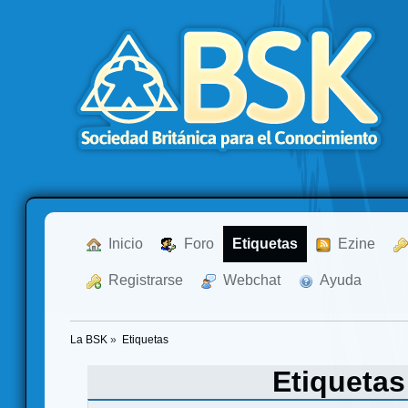
  Inicio
  Foro
Etiquetas
  Ezine
  Registrarse
  Webchat
  Ayuda
La BSK
»
Etiquetas
Etiqueta