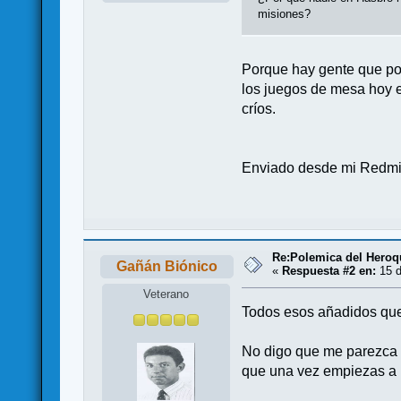
misiones?
Porque hay gente que por
los juegos de mesa hoy 
críos.
Enviado desde mi Redmi 
Re:Polemica del Heroqu
Gañán Biónico
«
Respuesta #2 en:
15 d
Veterano
Todos esos añadidos que 
No digo que me parezca m
que una vez empiezas a mo