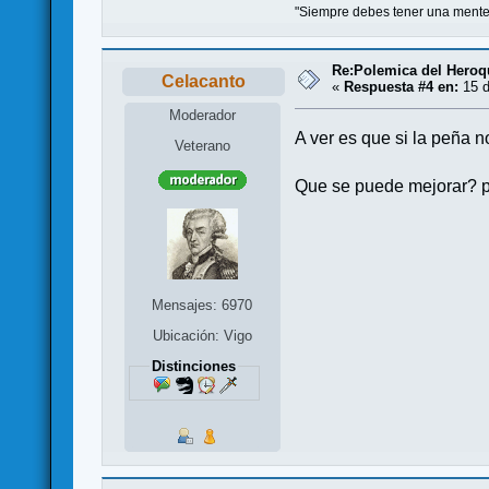
"Siempre debes tener una mente 
Re:Polemica del Heroqu
Celacanto
«
Respuesta #4 en:
15 d
Moderador
A ver es que si la peña n
Veterano
Que se puede mejorar? pu
Mensajes: 6970
Ubicación: Vigo
Distinciones