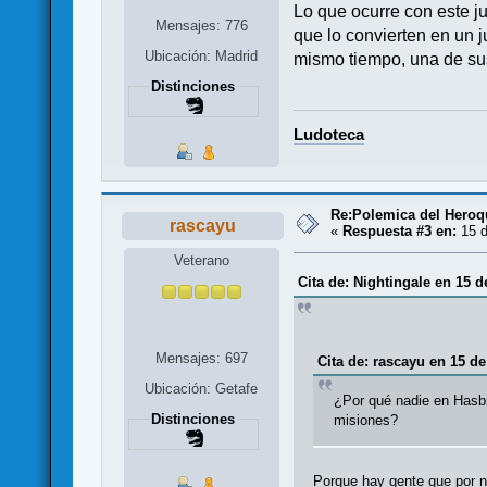
Lo que ocurre con este ju
Mensajes: 776
que lo convierten en un j
Ubicación: Madrid
mismo tiempo, una de sus
Distinciones
Ludoteca
Re:Polemica del Heroqu
rascayu
«
Respuesta #3 en:
15 d
Veterano
Cita de: Nightingale en 15 d
Mensajes: 697
Cita de: rascayu en 15 de
Ubicación: Getafe
¿Por qué nadie en Hasb
Distinciones
misiones?
Porque hay gente que por n