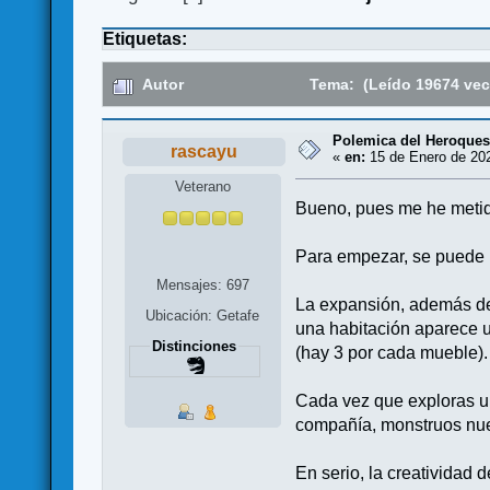
Etiquetas:
Autor
Tema: (Leído 19674 vec
Polemica del Heroquest
rascayu
«
en:
15 de Enero de 202
Veterano
Bueno, pues me he metid
Para empezar, se puede u
Mensajes: 697
La expansión, además de 
Ubicación: Getafe
una habitación aparece u
Distinciones
(hay 3 por cada mueble).
Cada vez que exploras un
compañía, monstruos nuev
En serio, la creatividad 