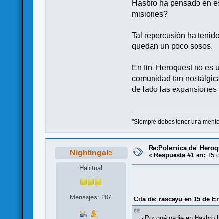
Hasbro ha pensado en es
misiones?
Tal repercusión ha tenid
quedan un poco sosos.
En fin, Heroquest no es u
comunidad tan nostálgica
de lado las expansiones o
"Siempre debes tener una mente 
Re:Polemica del Heroqu
Nightingale
«
Respuesta #1 en:
15 d
Habitual
Mensajes: 207
Cita de: rascayu en 15 de E
¿Por qué nadie en Hasbro 