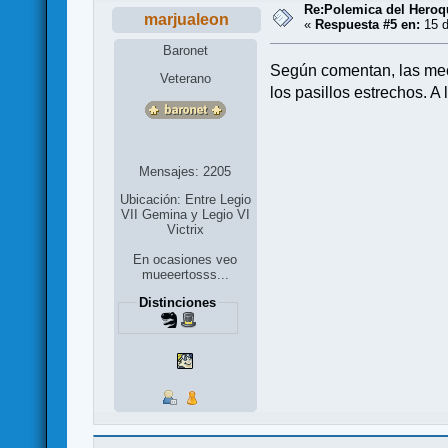
Re:Polemica del Heroqu
marjualeon
«
Respuesta #5 en:
15 d
Baronet
Según comentan, las mecá
Veterano
los pasillos estrechos. 
Mensajes: 2205
Ubicación: Entre Legio
VII Gemina y Legio VI
Victrix
En ocasiones veo
mueeertosss...
Distinciones