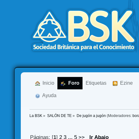
  Inicio
  Foro
Etiquetas
  Ezine
  Ayuda
La BSK
»
SALÓN DE TE
»
De jugón a jugón
(Moderadores:
bor
Páginas: [
1
]
2
3
...
5
>>
Ir Abajo