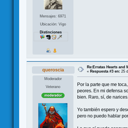
Mensajes: 6971
Ubicación: Vigo
Distinciones
Re:Erratas Hearts and
queroscia
«
Respuesta #3 en:
25 d
Moderador
Por la parte que me toca,
Veterano
peores. En mi defensa so
bien. Raro, sí, de narice
Yo también espero y deseo
pero no puedo hablar por