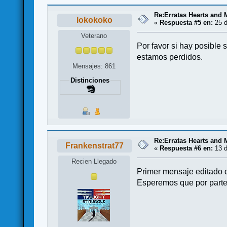
Re:Erratas Hearts and
lokokoko
«
Respuesta #5 en:
25 d
Veterano
Por favor si hay posible
estamos perdidos.
Mensajes: 861
Distinciones
Re:Erratas Hearts and
Frankenstrat77
«
Respuesta #6 en:
13 d
Recien Llegado
Primer mensaje editado c
Esperemos que por parte