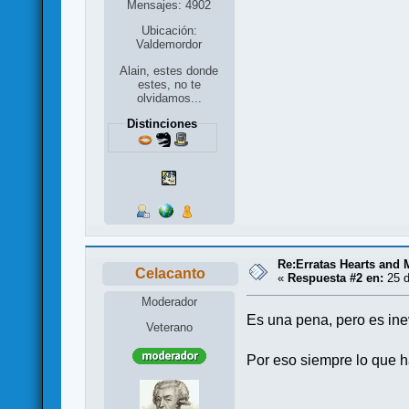
Mensajes: 4902
Ubicación:
Valdemordor
Alain, estes donde
estes, no te
olvidamos...
Distinciones
Re:Erratas Hearts and
Celacanto
«
Respuesta #2 en:
25 d
Moderador
Es una pena, pero es ine
Veterano
Por eso siempre lo que ha