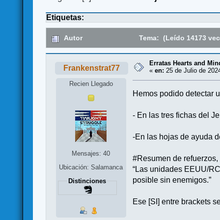
Etiquetas:
Autor
Tema: (Leído 14173 vec
Erratas Hearts and Mi
Frankenstrat77
«
en:
25 de Julio de 202
Recien Llegado
Hemos podido detectar un
- En las tres fichas del 
-En las hojas de ayuda d
Mensajes: 40
#Resumen de refuerzos, 
Ubicación: Salamanca
“Las unidades EEUU/RC/FI
posible sin enemigos.”
Distinciones
Ese [SI] entre brackets se