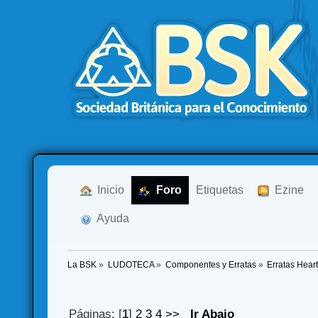
  Inicio
  Foro
Etiquetas
  Ezine
  Ayuda
La BSK
»
LUDOTECA
»
Componentes y Erratas
»
Erratas Hea
Páginas: [
1
]
2
3
4
>>
Ir Abajo