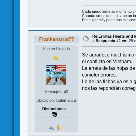
Cada juego tiene su momento y
Cuando crees que no cabe un ton
Por ti, por mí y por todos mis c
Re:Erratas Hearts and
Frankenstrat77
«
Respuesta #4 en:
25 d
Recien Llegado
Se agradece muchísimo el 
el conflicto en Vietnam.
La errata de las hojas de
cometer errores.
Lo de las fichas ya es 
nos las repondrán correg
Mensajes: 40
Ubicación: Salamanca
Distinciones