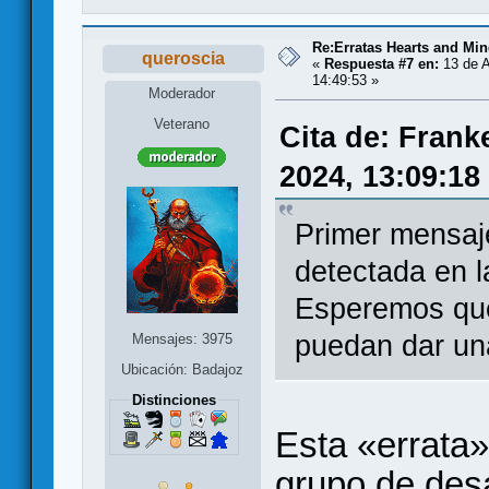
Re:Erratas Hearts and M
queroscia
«
Respuesta #7 en:
13 de A
14:49:53 »
Moderador
Veterano
Cita de: Frank
2024, 13:09:18
Primer mensaj
detectada en l
Esperemos qu
puedan dar una
Mensajes: 3975
Ubicación: Badajoz
Distinciones
Esta «errata»
grupo de desa