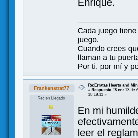
Enrique.
Cada juego tien
juego.
Cuando crees qu
llaman a tu puert
Por ti, por mí y 
Re:Erratas Hearts and M
Frankenstrat77
«
Respuesta #8 en:
13 de A
18:19:11 »
Recien Llegado
En mi humild
efectivament
leer el regla