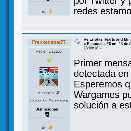
por Twitter y
redes estamo
Re:Erratas Hearts and M
Frankenstrat77
«
Respuesta #6 en:
13 de A
13:09:18 »
Recien Llegado
Primer mensa
detectada en 
Esperemos qu
Wargames pu
Mensajes: 40
Ubicación: Salamanca
solución a est
Distinciones