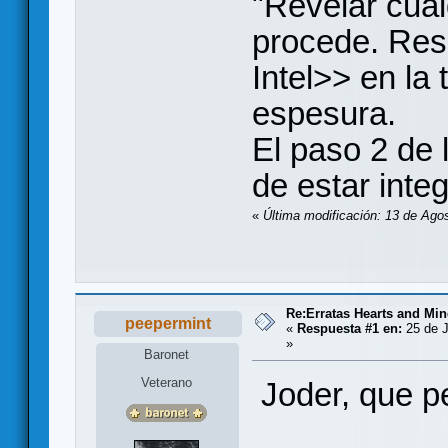
"Revelar cual
procede. Res
Intel>> en la
espesura.
El paso 2 de 
de estar inte
«
Última modificación: 13 de Ago
Re:Erratas Hearts and M
peepermint
«
Respuesta #1 en:
25 de J
»
Baronet
Veterano
Joder, que pe