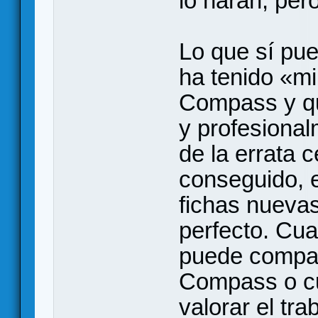
lo harán, per
Lo que sí pu
ha tenido «mi
Compass y qu
y profesional
de la errata 
conseguido, 
fichas nuevas
perfecto. Cua
puede compar
Compass o cua
valorar el tr