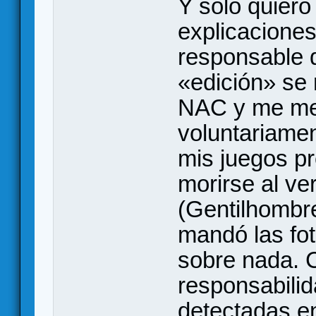
Y solo quiero 
explicacione
responsable d
«edición» se 
NAC y me met
voluntariame
mis juegos pr
morirse al ve
(Gentilhombr
mandó las fo
sobre nada. 
responsabilid
detectadas en