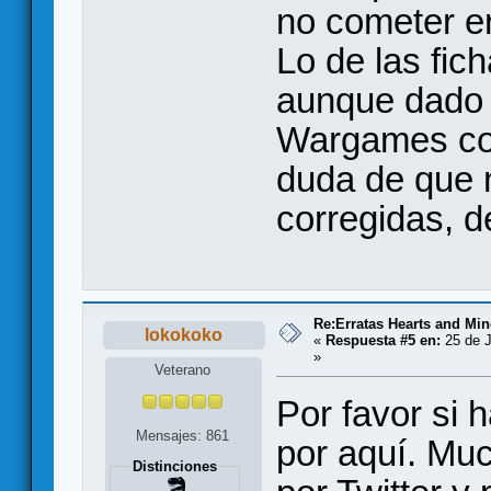
no cometer er
Lo de las fic
aunque dado 
Wargames co
duda de que 
corregidas, d
Re:Erratas Hearts and M
lokokoko
«
Respuesta #5 en:
25 de J
»
Veterano
Por favor si 
Mensajes: 861
por aquí. Mu
Distinciones