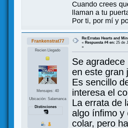
Cuando crees qu
llaman a tu puert
Por ti, por mí y 
Re:Erratas Hearts and M
Frankenstrat77
«
Respuesta #4 en:
25 de J
»
Recien Llegado
Se agradece 
en este gran j
Es sencillo d
interesa el co
Mensajes: 40
Ubicación: Salamanca
La errata de 
Distinciones
algo ínfimo y
colar, pero h