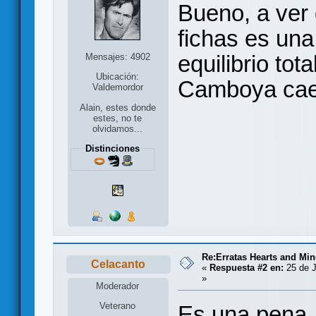
Bueno, a ver 
fichas es una
equilibrio to
Mensajes: 4902
Ubicación:
Camboya cae
Valdemordor
Alain, estes donde
estes, no te
olvidamos...
Distinciones
Re:Erratas Hearts and M
Celacanto
«
Respuesta #2 en:
25 de J
»
Moderador
Veterano
Es una pena, 