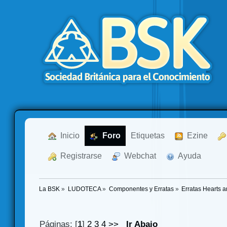
  Inicio
  Foro
Etiquetas
  Ezine
  Registrarse
  Webchat
  Ayuda
La BSK
»
LUDOTECA
»
Componentes y Erratas
»
Erratas Hearts
Páginas: [
1
]
2
3
4
>>
Ir Abajo