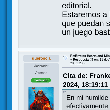
editorial.
Estaremos a 
que puedan s
un juego bas
Re:Erratas Hearts and M
queroscia
«
Respuesta #9 en:
13 de A
20:02:23 »
Moderador
Veterano
Cita de: Frank
2024, 18:19:11
En mi humilde
efectivamente 