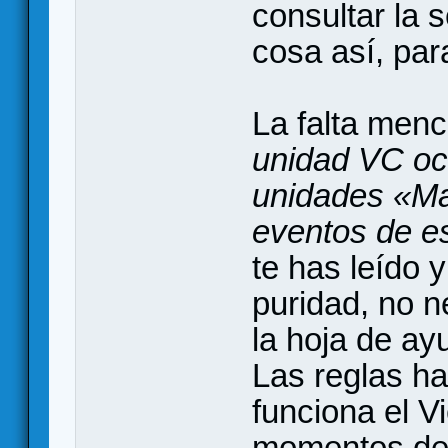
consultar la 
cosa así, par
La falta menc
unidad VC ocu
unidades «Mal
eventos de e
te has leído 
puridad, no n
la hoja de ay
Las reglas h
funciona el V
momentos del