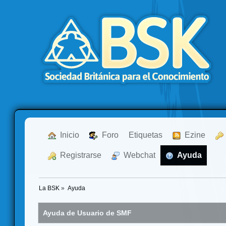
  Inicio
  Foro
Etiquetas
  Ezine
  Registrarse
  Webchat
  Ayuda
La BSK
»
Ayuda
Ayuda de Usuario de SMF