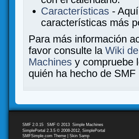
Características
- Aquí
características más 
Para más información a
favor consulte la
Wiki d
Machines
y compruebe 
quién ha hecho de SMF l
SMF 2.0.15
|
SMF © 2013
,
Simple Machines
SimplePortal 2.3.5 © 2008-2012, SimplePortal
SMFSimple.com Theme | Skin Samp