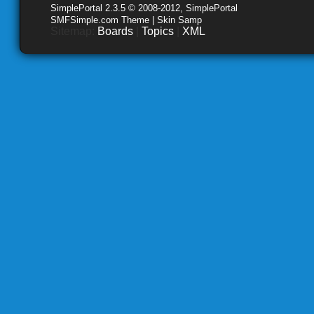
SimplePortal 2.3.5 © 2008-2012, SimplePortal
SMFSimple.com Theme | Skin Samp
Sitemap:
Boards
|
Topics
|
XML