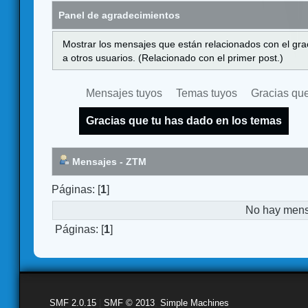
Panel de agradecimientos
Mostrar los mensajes que están relacionados con el gra
a otros usuarios. (Relacionado con el primer post.)
Mensajes tuyos
Temas tuyos
Gracias que
Gracias que tu has dado en los temas
Mensajes - ZTM
Páginas: [
1
]
No hay mensa
Páginas: [
1
]
SMF 2.0.15
|
SMF © 2013
,
Simple Machines