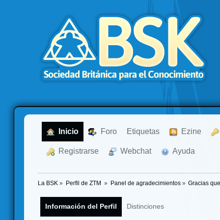
  Inicio
  Foro
Etiquetas
  Ezine
  Registrarse
  Webchat
  Ayuda
La BSK
»
Perfil de ZTM 
»
Panel de agradecimientos
»
Gracias que
Información del Perfil
Distinciones