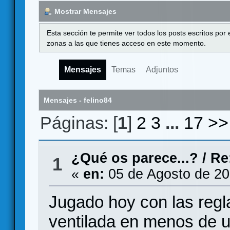
Mostrar Mensajes
Esta sección te permite ver todos los posts escritos por
zonas a las que tienes acceso en este momento.
Mensajes
Temas
Adjuntos
Mensajes - felino84
Páginas: [
1
]
2
3
...
17
>>
¿Qué os parece...?
/
Re
1
«
en:
05 de Agosto de 20
Jugado hoy con las regl
ventilada en menos de u