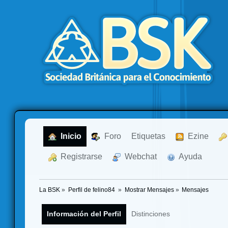
  Inicio
  Foro
Etiquetas
  Ezine
  Registrarse
  Webchat
  Ayuda
La BSK
»
Perfil de felino84 
»
Mostrar Mensajes
»
Mensajes
Información del Perfil
Distinciones