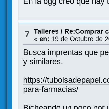
En la bgg creo que hay 
Talleres
/
Re:Comprar ca
7
«
en:
19 de Octubre de 2
Busca imprentas que per
y similares.
https://tubolsadepapel.c
para-farmacias/
Bicheando un poco por in