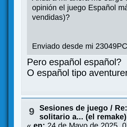
opinión el juego Español m
vendidas)?
Enviado desde mi 23049PC
Pero español español?
O español tipo aventurer
Sesiones de juego
/
Re:
9
solitario a... (el remake)
«
en:
24 de Mayo de 2025, 0