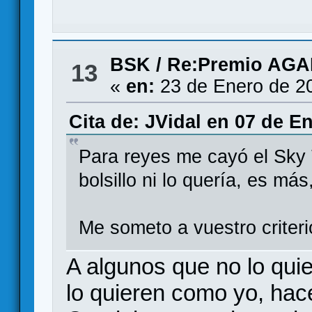
BSK
/
Re:Premio AG
13
«
en:
23 de Enero de 2
Cita de: JVidal en 07 de E
Para reyes me cayó el Sky 
bolsillo ni lo quería, es m
Me someto a vuestro criteri
A algunos que no lo quie
lo quieren como yo, hac