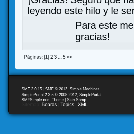
leyendo este hilo y le será
Para este me
gracias!
Páginas: [
1
]
2
3
...
5
>>
SMF 2.0.15
|
SMF © 2013
,
Simple Machines
SimplePortal 2.3.5 © 2008-2012, SimplePortal
SMFSimple.com Theme | Skin Samp
Sitemap:
Boards
|
Topics
|
XML