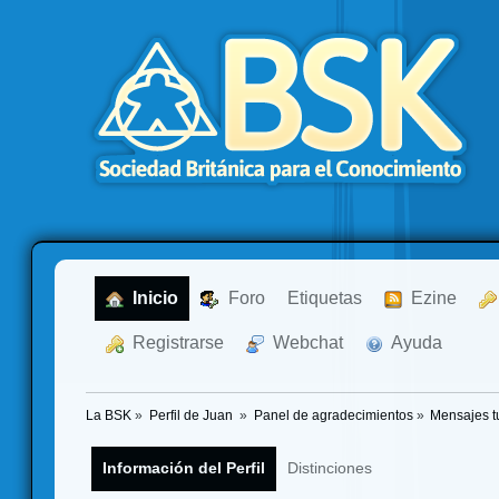
  Inicio
  Foro
Etiquetas
  Ezine
  Registrarse
  Webchat
  Ayuda
La BSK
»
Perfil de Juan 
»
Panel de agradecimientos
»
Mensajes t
Información del Perfil
Distinciones