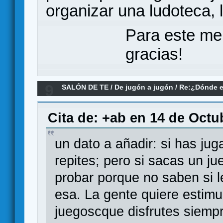
organizar una ludoteca, 
Para este me
gracias!
9
SALÓN DE TE
/
De jugón a jugón
/
Re:¿Dónde e
Cita de: +ab en 14 de Octu
un dato a añadir: si has jug
repites; pero si sacas un j
probar porque no saben si 
esa. La gente quiere estim
juegoscque disfrutes siemp