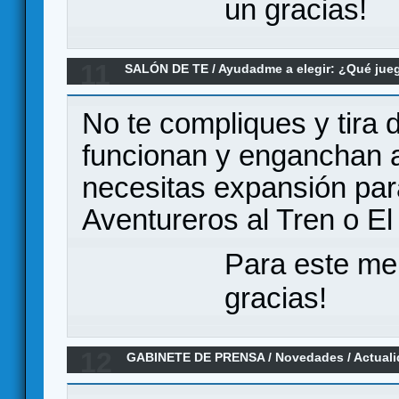
un gracias!
11
SALÓN DE TE
/
Ayudadme a elegir: ¿Qué ju
5 jugadores (4 no jugones)
No te compliques y tira 
funcionan y enganchan a
necesitas expansión para
Aventureros al Tren o El
Para este me
gracias!
12
GABINETE DE PRENSA
/
Novedades / Actual
nueva editorial :)