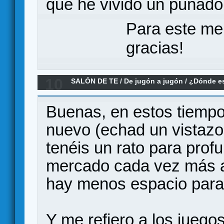
que he vivido un puñado
Para este me
gracias!
10
SALÓN DE TE
/
De jugón a jugón
/
¿Dónde es
Buenas, en estos tiempos
nuevo (echad un vistazo 
tenéis un rato para profu
mercado cada vez más a
hay menos espacio para 
Y me refiero a los juego