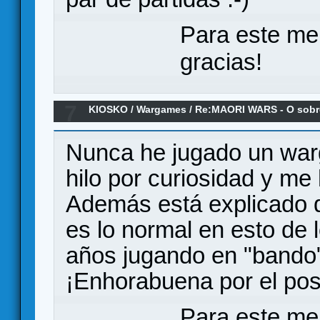
Para este me
gracias!
7
KIOSKO
/
Wargames
/
Re:MAORI WARS - O sobre 
ingleses en otro hemisferio (AAR)
Nunca he jugado un war
hilo por curiosidad y me
Además está explicado d
es lo normal en esto de
años jugando en "bando
¡Enhorabuena por el pos
Para este me