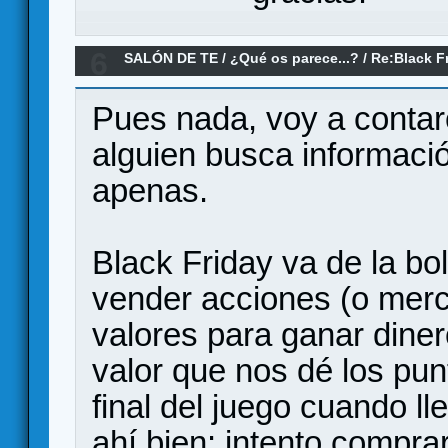
6
SALÓN DE TE
/
¿Qué os parece...?
/
Re:Black F
¿qué os parece?
Pues nada, voy a contar
alguien busca informaci
apenas.
Black Friday va de la b
vender acciones (o merc
valores para ganar diner
valor que nos dé los pun
final del juego cuando ll
ahí bien: intento compra