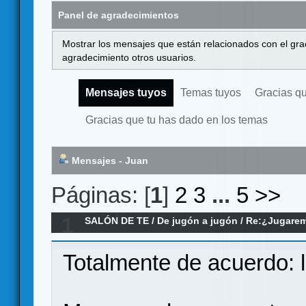
Panel de agradecimientos
Mostrar los mensajes que están relacionados con el gra
agradecimiento otros usuarios.
Mensajes tuyos
Temas tuyos
Gracias q
Gracias que tu has dado en los temas
Mensajes - Juan
Páginas: [
1
]
2
3
...
5
>>
1
SALÓN DE TE
/
De jugón a jugón
/
Re:¿Jugarem
pase el estado de alarma?
Totalmente de acuerdo: l