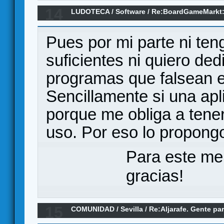
14
LUDOTECA
/
Software
/
Re:BoardGameMarkt:
de mesa
Pues por mi parte ni ten
suficientes ni quiero ded
programas que falsean e
Sencillamente si una apl
porque me obliga a tener
uso. Por eso lo propong
Para este me
gracias!
15
COMUNIDAD
/
Sevilla
/
Re:Aljarafe. Gente pa