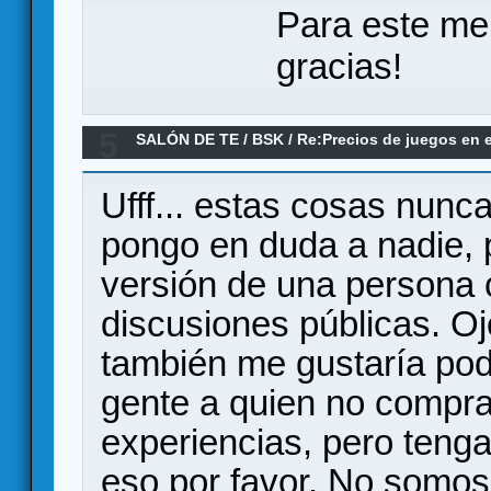
Para este me
gracias!
5
SALÓN DE TE
/
BSK
/
Re:Precios de juegos en e
Ufff... estas cosas nunc
pongo en duda a nadie, 
versión de una persona c
discusiones públicas. O
también me gustaría pode
gente a quien no compra
experiencias, pero tenga
eso por favor. No somo